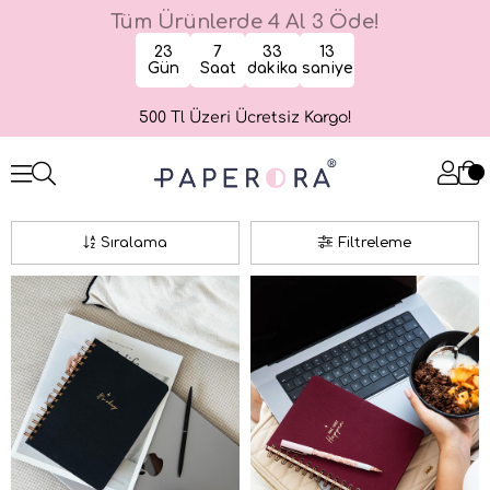
Tüm Ürünlerde 4 Al 3 Öde!
23
7
33
12
Gün
Saat
dakika
saniye
500 Tl Üzeri Ücretsiz Kargo!
Sıralama
Filtreleme