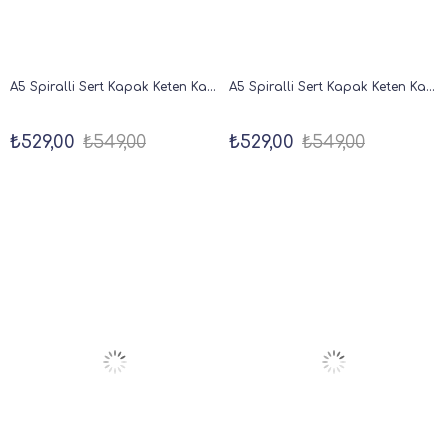
A5 Spiralli Sert Kapak Keten Kareli Tarihsiz Not Defteri Pembe
A5 Spiralli Sert Kapak Keten Kareli Tarihsiz Not Defteri Yeşil
₺529,00
₺549,00
₺529,00
₺549,00