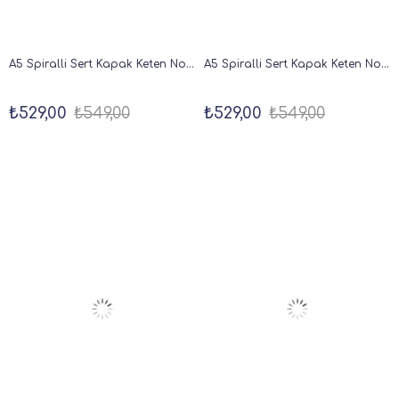
A5 Spiralli Sert Kapak Keten Noktalı Tarihsiz Not Defteri Yeşil
A5 Spiralli Sert Kapak Keten Noktalı Tarihsiz Not Defteri Krem
₺529,00
₺549,00
₺529,00
₺549,00