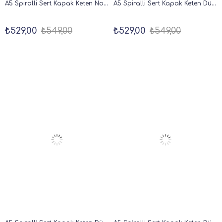
A5 Spiralli Sert Kapak Keten Noktalı Tarihsiz Not Defteri Şeker Pembe
A5 Spiralli Sert Kapak Keten Düz Çizgisiz Tarihsiz Not Defteri Şeker Pembe
₺529,00
₺549,00
₺529,00
₺549,00