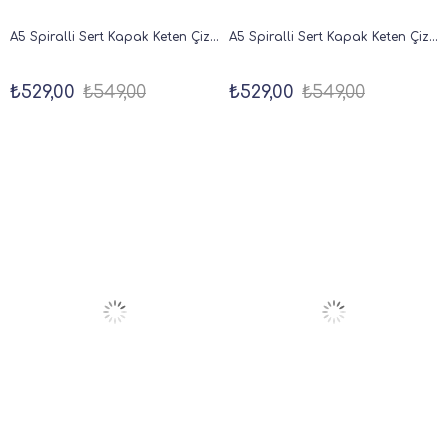
A5 Spiralli Sert Kapak Keten Çizgili Tarihsiz Not Defteri Şeker Pembe
A5 Spiralli Sert Kapak Keten Çizgili Tarihsiz Not Defteri Lila
₺529,00
₺549,00
₺529,00
₺549,00