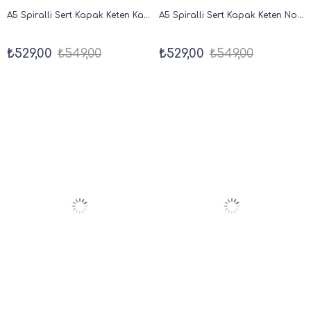
A5 Spiralli Sert Kapak Keten Kareli Tarihsiz Not Defteri Lila
A5 Spiralli Sert Kapak Keten Noktalı Tarihsiz Not Defteri Lila
₺529,00
₺549,00
₺529,00
₺549,00