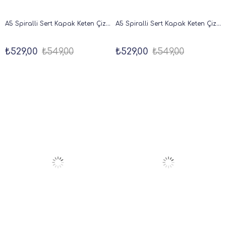
A5 Spiralli Sert Kapak Keten Çizgili Tarihsiz Not Defteri Lacivert
A5 Spiralli Sert Kapak Keten Çizgili Tarihsiz Not Defteri Koyu Yeşil
₺529,00
₺549,00
₺529,00
₺549,00