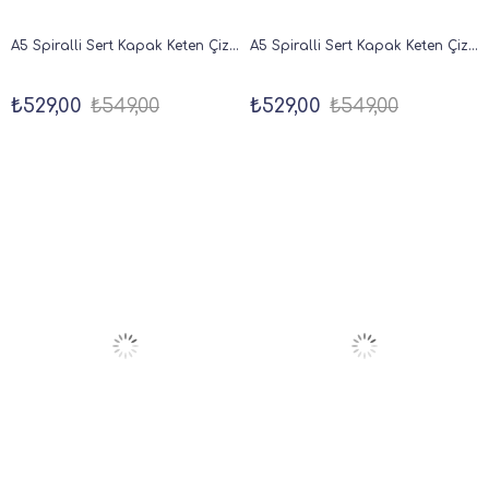
A5 Spiralli Sert Kapak Keten Çizgili Tarihsiz Not Defteri Kahverengi
A5 Spiralli Sert Kapak Keten Çizgili Tarihsiz Not Defteri Mercan
₺529,00
₺549,00
₺529,00
₺549,00