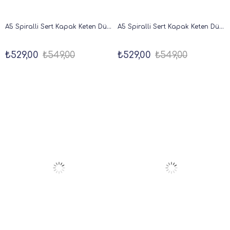
A5 Spiralli Sert Kapak Keten Düz Çizgisiz Tarihsiz Not Defteri Pembe
A5 Spiralli Sert Kapak Keten Düz Çizgisiz Tarihsiz Not Defteri Yeşil
₺529,00
₺549,00
₺529,00
₺549,00