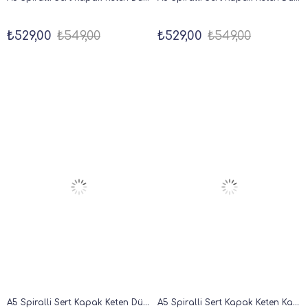
₺529,00
₺549,00
₺529,00
₺549,00
A5 Spiralli Sert Kapak Keten Düz Çizgisiz Tarihsiz Not Defteri Lacivert
A5 Spiralli Sert Kapak Keten Kareli Tarihsiz Not Defteri Şeker Pembe