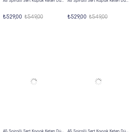
A5 Spiralli Sert Kapak Keten Düz Çizgisiz Tarihsiz Not Defteri Lila
A5 Spiralli Sert Kapak Keten Düz Çizgisiz Tarihsiz Not Defteri Mercan
₺529,00
₺549,00
₺529,00
₺549,00
A5 Spiralli Sert Kapak Keten Düz Çizgisiz Tarihsiz Not Defteri Koyu Yeşil
A5 Spiralli Sert Kapak Keten Düz Çizgisiz Tarihsiz Not Defteri Kahverengi