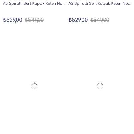
A5 Spiralli Sert Kapak Keten Noktalı Tarihsiz Not Defteri Koyu Yeşil
A5 Spiralli Sert Kapak Keten Noktalı Tarihsiz Not Defteri Kahverengi
₺529,00
₺549,00
₺529,00
₺549,00