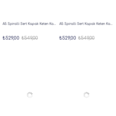
A5 Spiralli Sert Kapak Keten Kareli Tarihsiz Not Defteri Siyah
A5 Spiralli Sert Kapak Keten Kareli Tarihsiz Not Defteri Bordo
₺529,00
₺549,00
₺529,00
₺549,00