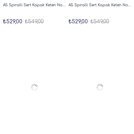
A5 Spiralli Sert Kapak Keten Noktalı Tarihsiz Not Defteri Lacivert
A5 Spiralli Sert Kapak Keten Noktalı Tarihsiz Not Defteri Mercan
₺529,00
₺549,00
₺529,00
₺549,00