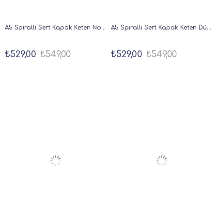
A5 Spiralli Sert Kapak Keten Noktalı Tarihsiz Not Defteri Siyah
A5 Spiralli Sert Kapak Keten Düz Çizgisiz Tarihsiz Not Defteri Siyah
₺529,00
₺549,00
₺529,00
₺549,00