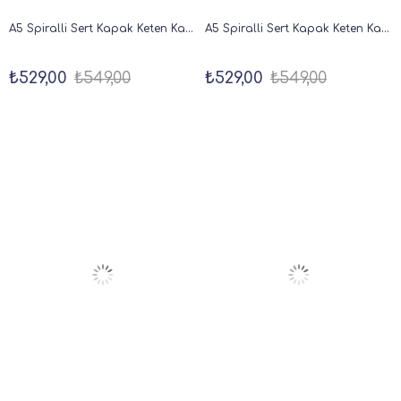
A5 Spiralli Sert Kapak Keten Kareli Tarihsiz Not Defteri Kahverengi
A5 Spiralli Sert Kapak Keten Kareli Tarihsiz Not Defteri Mercan
₺529,00
₺549,00
₺529,00
₺549,00