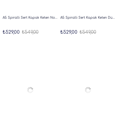
A5 Spiralli Sert Kapak Keten Noktalı Tarihsiz Not Defteri Mavi
A5 Spiralli Sert Kapak Keten Düz Çizgisiz Tarihsiz Not Defteri Bordo
₺529,00
₺549,00
₺529,00
₺549,00