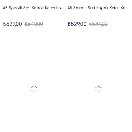
A5 Spiralli Sert Kapak Keten Kareli Tarihsiz Not Defteri Koyu Yeşil
A5 Spiralli Sert Kapak Keten Kareli Tarihsiz Not Defteri Lacivert
₺529,00
₺549,00
₺529,00
₺549,00