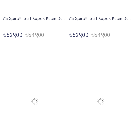
A5 Spiralli Sert Kapak Keten Düz Çizgisiz Tarihsiz Not Defteri Krem
A5 Spiralli Sert Kapak Keten Düz Çizgisiz Tarihsiz Not Defteri Mavi
₺529,00
₺549,00
₺529,00
₺549,00