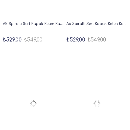
A5 Spiralli Sert Kapak Keten Kareli Tarihsiz Not Defteri Krem
A5 Spiralli Sert Kapak Keten Kareli Tarihsiz Not Defteri Mavi
₺529,00
₺549,00
₺529,00
₺549,00