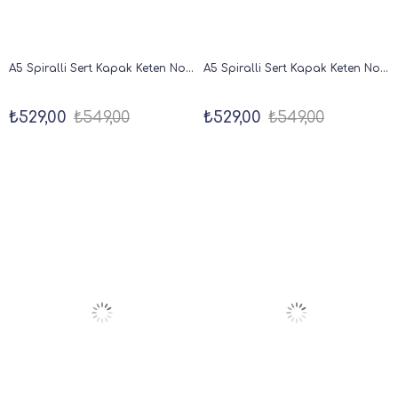
A5 Spiralli Sert Kapak Keten Noktalı Tarihsiz Not Defteri Bordo
A5 Spiralli Sert Kapak Keten Noktalı Tarihsiz Not Defteri Pembe
₺529,00
₺549,00
₺529,00
₺549,00