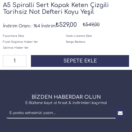
A5 Spiralli Sert Kapak Keten Çizgili
Tarihsiz Not Defteri Koyu Yeşil
₺529,00
₺549,00
İndirim Oranı
:
%
4
İndirim
Favorilere Ekle
İstek Listeme Ekle
Fiyat Düşünce Haber Ver
Kargo Bedava
Gelince Haber Ver
BİZDEN HABERDAR OLUN
E-Bültene kayıt ol fırsat & indirimleri kaçırma!