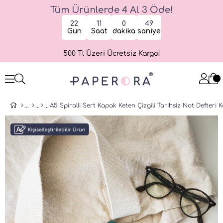
Tüm Ürünlerde 4 Al 3 Öde!
22
11
0
49
Gün
Saat
dakika
saniye
500 Tl Üzeri Ücretsiz Kargo!
A5 Spiralli Sert Kapak Keten Çizgili Tarihsiz Not Defteri K