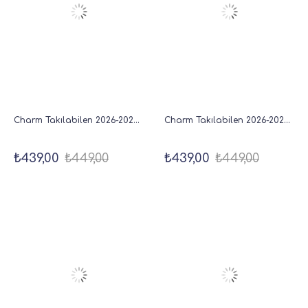
Charm Takılabilen 2026-2027 Mid-Year Akademik Cep Ajanda 9x17 cm Bordo
Charm Takılabilen 2026-2027 Mid-Year Akademik Cep Ajanda 9x17 cm Lacivert
₺439,00
₺449,00
₺439,00
₺449,00