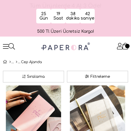
Tüm Ürünlerde 4 Al 3 Öde!
25
19
38
41
Gün
Saat
dakika
saniye
500 Tl Üzeri Ücretsiz Kargo!
Cep Ajanda
Sıralama
Filtreleme