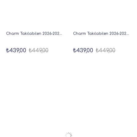
Charm Takılabilen 2026-2027 Mid-Year Akademik Cep Ajanda 9x17 cm Bej
Charm Takılabilen 2026-2027 Mid-Year Akademik Cep Ajanda 9x17 cm Kahve
₺439,00
₺449,00
₺439,00
₺449,00