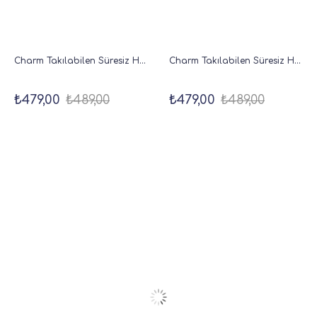
Charm Takılabilen Süresiz Haftalık Planlayıcı Cep Ajanda 9x17 cm Ay
Charm Takılabilen Süresiz Haftalık Planlayıcı Cep Ajanda 9x17 cm Metalik Gümüş
₺479,00
₺489,00
₺479,00
₺489,00