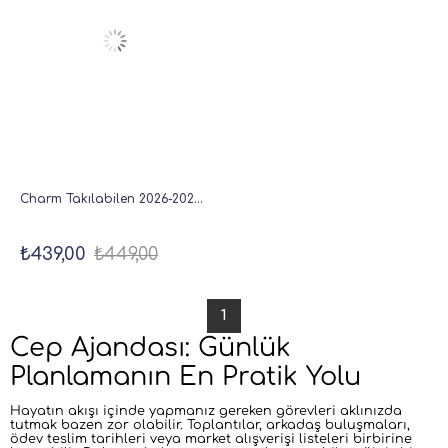
Charm Takılabilen 2026-2027 Mid-Year Akademik Cep Ajanda 9x17 cm Füme
₺439,00
₺449,00
1
Cep Ajandası: Günlük
Planlamanın En Pratik Yolu
Hayatın akışı içinde yapmanız gereken görevleri aklınızda
tutmak bazen zor olabilir. Toplantılar, arkadaş buluşmaları,
ödev teslim tarihleri veya market alışverişi listeleri birbirine