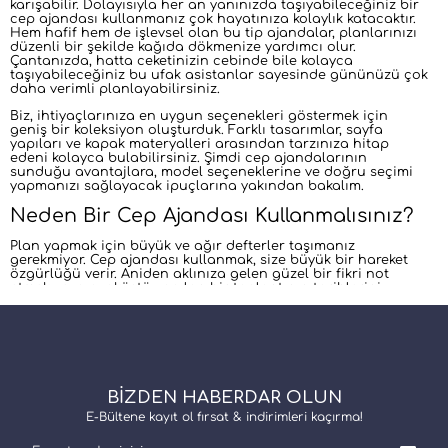
karışabilir. Dolayısıyla her an yanınızda taşıyabileceğiniz bir
cep ajandası kullanmanız çok hayatınıza kolaylık katacaktır.
Hem hafif hem de işlevsel olan bu tip ajandalar, planlarınızı
düzenli bir şekilde kağıda dökmenize yardımcı olur.
Çantanızda, hatta ceketinizin cebinde bile kolayca
taşıyabileceğiniz bu ufak asistanlar sayesinde gününüzü çok
daha verimli planlayabilirsiniz.
Biz, ihtiyaçlarınıza en uygun seçenekleri göstermek için
geniş bir koleksiyon oluşturduk. Farklı tasarımlar, sayfa
yapıları ve kapak materyalleri arasından tarzınıza hitap
edeni kolayca bulabilirsiniz. Şimdi cep ajandalarının
sunduğu avantajlara, model seçeneklerine ve doğru seçimi
yapmanızı sağlayacak ipuçlarına yakından bakalım.
Neden Bir Cep Ajandası Kullanmalısınız?
Plan yapmak için büyük ve ağır defterler taşımanız
gerekmiyor. Cep ajandası kullanmak, size büyük bir hareket
özgürlüğü verir. Aniden aklınıza gelen güzel bir fikri not
etmek veya ayaküstü yapılan bir toplantının tarihlerini
yazmak için mükemmel bir yardımcıdır.
Yazarak plan yapmak, bilimsel olarak da kanıtlandığı üzere
bilgilerin zihinde daha kalıcı olmasını sağlar. Telefonunuzun
şarjı tükenebilir veya bildirimler dikkatinizi bozabilir. Ancak
cep ajandası daima yanınızdadır ve sadece odaklanmanız
gereken göreve dikkatinizi vermenizi sağlar. Günlük stresinizi
BİZDEN HABERDAR OLUN
minimuma indirir, zihinsel yükünüzü hafifletir ve görevlerinizi
tamamladıkça üzerlerini çizmenin verdiği o tatmin hissini
E-Bültene kayıt ol fırsat & indirimleri kaçırma!
yaşamanızı sağlar.