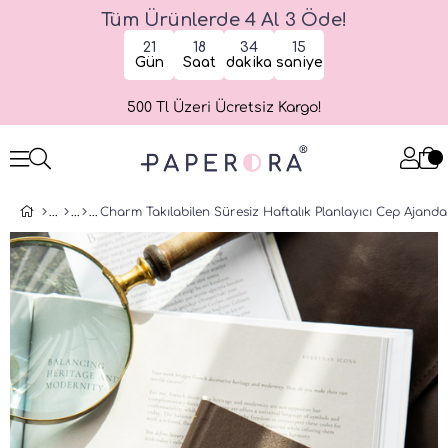
Tüm Ürünlerde 4 Al 3 Öde!
21
18
34
15
Gün
Saat
dakika
saniye
500 Tl Üzeri Ücretsiz Kargo!