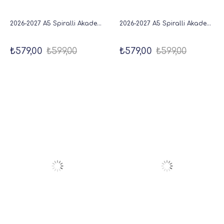
2026-2027 A5 Spiralli Akademik Haftalık Ajanda 16 Aylık - Lacivert
2026-2027 A5 Spiralli Akademik Haftalık Ajanda 16 Aylık - Manzara
₺579,00
₺599,00
₺579,00
₺599,00