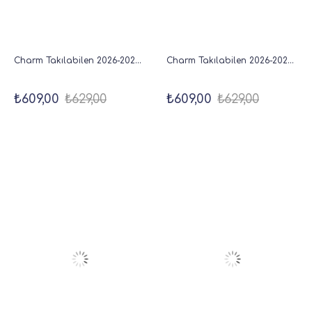
Charm Takılabilen 2026-2027 Haftalık Akademik Dikey Ajanda Bordo - 18x20 cm
Charm Takılabilen 2026-2027 Haftalık Akademik Dikey Ajanda Lacivert - 18x20 cm
₺609,00
₺629,00
₺609,00
₺629,00