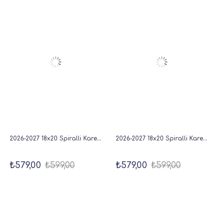
2026-2027 18x20 Spiralli Kare Haftalık Akademik Ajanda - Çizgi
2026-2027 18x20 Spiralli Kare Haftalık Akademik Ajanda - Puantiye
₺579,00
₺599,00
₺579,00
₺599,00