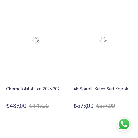
Charm Takılabilen 2026-2027 Mid-Year Akademik Cep Ajanda 9x17 cm Pembe
A5 Spiralli Keten Sert Kapak Süresiz Planlayıcı Ajanda | Haftalık ve Aylık Planlama – Lila
₺439,00
₺449,00
₺579,00
₺599,00