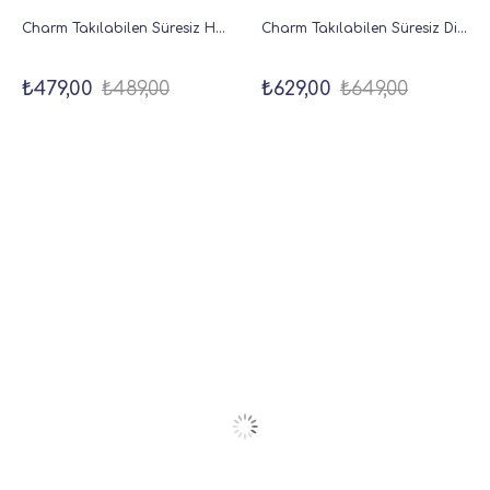
Charm Takılabilen Süresiz Haftalık Planlayıcı Cep Ajanda 9x17 cm Füme
Charm Takılabilen Süresiz Dikey Haftalık Ajanda 18x20 cm Pembe
₺479,00
₺489,00
₺629,00
₺649,00