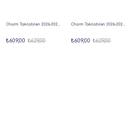
Charm Takılabilen 2026-2027 Haftalık Akademik Dikey Ajanda Sarı - 18x20 cm
Charm Takılabilen 2026-2027 Haftalık Akademik Dikey Ajanda Kahve - 18x20 cm
₺609,00
₺629,00
₺609,00
₺629,00