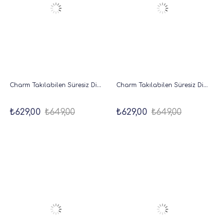
Charm Takılabilen Süresiz Dikey Haftalık Ajanda 18x20 cm Bordo
Charm Takılabilen Süresiz Dikey Haftalık Ajanda 18x20 cm Sarı
₺629,00
₺649,00
₺629,00
₺649,00