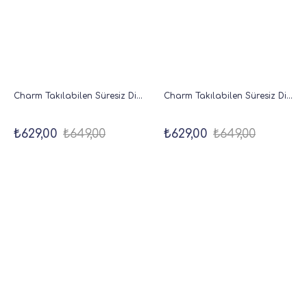
Charm Takılabilen Süresiz Dikey Haftalık Ajanda 18x20 cm Kahverengi
Charm Takılabilen Süresiz Dikey Haftalık Ajanda 18x20 cm Koyu Yeşil
₺629,00
₺649,00
₺629,00
₺649,00