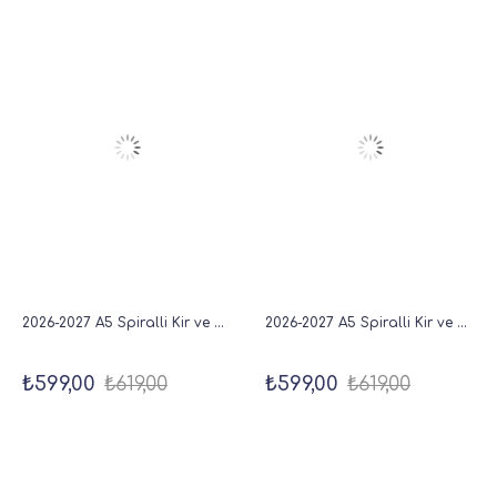
2026-2027 A5 Spiralli Kir ve Suya Dayanıklı Akademik Ajanda Bej
2026-2027 A5 Spiralli Kir ve Suya Dayanıklı Akademik Ajanda Füme
₺599,00
₺619,00
₺599,00
₺619,00