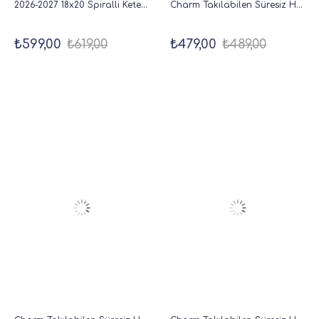
2026-2027 18x20 Spiralli Keten Kare Akademik Ajanda - Krem
Charm Takılabilen Süresiz Haftalık Planlayıcı Cep Ajanda 9x17 cm Pembe
₺599,00
₺619,00
₺479,00
₺489,00