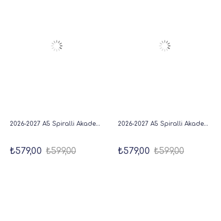
2026-2027 A5 Spiralli Akademik Haftalık Ajanda 16 Aylık - Kahve
2026-2027 A5 Spiralli Akademik Haftalık Ajanda 16 Aylık - Karo
₺579,00
₺599,00
₺579,00
₺599,00