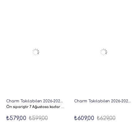
Charm Takılabilen 2026-2027 A5 Keten Akademik Haftalık Ajanda 16 Aylık - Yeşil
Charm Takılabilen 2026-2027 Haftalık Akademik Dikey Ajanda Karo - 18x20 cm
Ön sipariştir 7 Ağustosa kadar Siparişiniz kargoya verilecekdir.
₺579,00
₺599,00
₺609,00
₺629,00