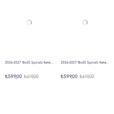
2026-2027 18x20 Spiralli Keten Kare Akademik Ajanda - Lacivert
2026-2027 18x20 Spiralli Keten Kare Akademik Ajanda - Bordo
₺599,00
₺619,00
₺599,00
₺619,00