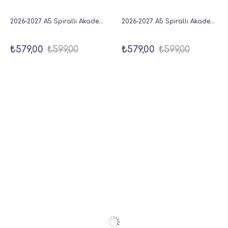
2026-2027 A5 Spiralli Akademik Haftalık Ajanda 16 Aylık - Bordo
2026-2027 A5 Spiralli Akademik Haftalık Ajanda 16 Aylık - Baby Pink
₺579,00
₺599,00
₺579,00
₺599,00