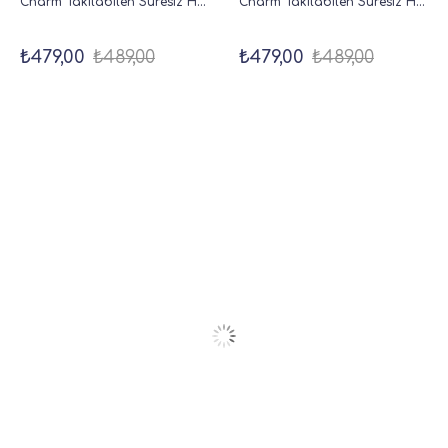
Charm Takılabilen Süresiz Haftalık Planlayıcı Cep Ajanda 9x17 cm Bej
Charm Takılabilen Süresiz Haftalık Planlayıcı Cep Ajanda 9x17 cm Lacivert
₺479,00
₺489,00
₺479,00
₺489,00