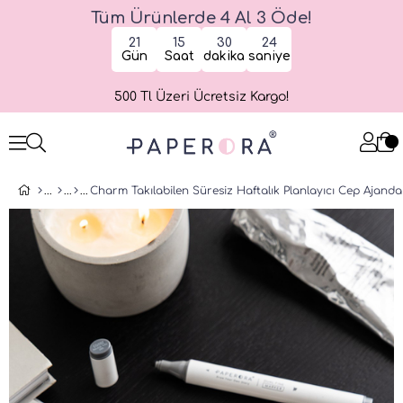
Tüm Ürünlerde 4 Al 3 Öde!
21
15
30
24
Gün
Saat
dakika
saniye
500 Tl Üzeri Ücretsiz Kargo!