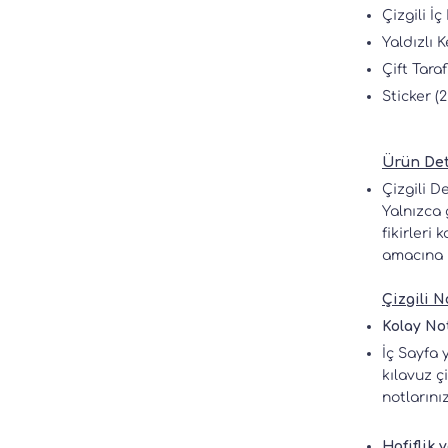
Çizgili İç
Yaldızlı 
Çift Taraf
Sticker (
Ürün Det
Çizgili D
Yalnızca 
fikirleri
amacına 
Çizgili N
Kolay No
İç Sayfa 
kılavuz ç
notlarını
Hafiflik v