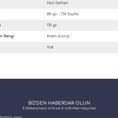
Not Defteri
88 yp. - 176 Sayfa
ı
110 gr.
in Rengi
Krem (Ivory)
u
Yok
BİZDEN HABERDAR OLUN
E-Bültene kayıt ol fırsat & indirimleri kaçırma!