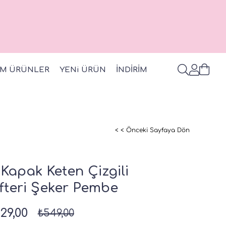
M ÜRÜNLER
YENi ÜRÜN
İNDİRİM
< < Önceki Sayfaya Dön
 Kapak Keten Çizgili
fteri Şeker Pembe
29,00
₺549,00