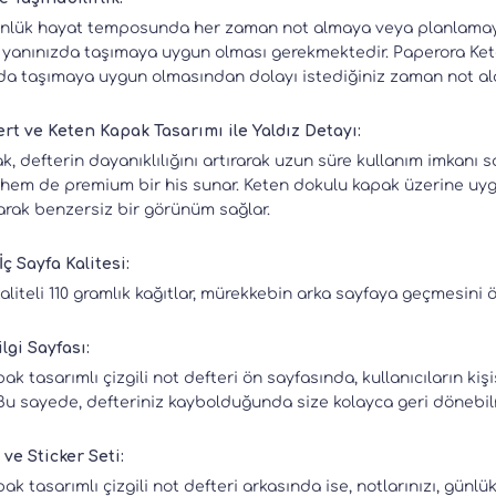
nlük hayat temposunda her zaman not almaya veya planlamaya i
yanınızda taşımaya uygun olması gerekmektedir. Paperora Keten 
a taşımaya uygun olmasından dolayı istediğiniz zaman not alabi
rt ve Keten Kapak Tasarımı ile Yaldız Detayı:
k, defterin dayanıklılığını artırarak uzun süre kullanım imkanı 
em de premium bir his sunar. Keten dokulu kapak üzerine uygul
tarak benzersiz bir görünüm sağlar.
İç Sayfa Kalitesi:
kaliteli 110 gramlık kağıtlar, mürekkebin arka sayfaya geçmesini 
ilgi Sayfası:
ak tasarımlı çizgili not defteri ön sayfasında, kullanıcıların kişi
Bu sayede, defteriniz kaybolduğunda size kolayca geri dönebil
ve Sticker Seti:
ak tasarımlı çizgili not defteri arkasında ise, notlarınızı, günlü