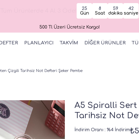
25
8
59
41
Tüm Ürünlerde 4 Al 3 Öde!
Gün
Saat
dakika
saniye
500 Tl Üzeri Ücretsiz Kargo!
DEFTER
PLANLAYICI
TAKVİM
DİĞER ÜRÜNLER
TÜ
eten Çizgili Tarihsiz Not Defteri Şeker Pembe
A5 Spiralli Sert
Tarihsiz Not De
₺5
İndirim Oranı
:
%
4
İndirim