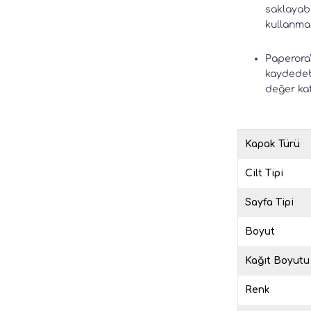
saklayabi
kullanmas
Paperora’
kaydedebi
değer kat
Kapak Türü
Cilt Tipi
Sayfa Tipi
Boyut
Kağıt Boyutu
Renk