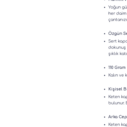
Yoğun gü
her daim 
çantanızd
Özgün Se
Sert kapa
dokunuş h
şıklık ka
110 Gram 
Kalın ve 
Kişisel B
Keten kap
bulunur. 
Arka Cep 
Keten kap