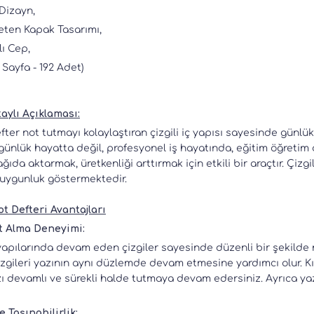
 Dizayn,
Keten Kapak Tasarımı,
lı Cep,
2 Sayfa - 192 Adet)
aylı Açıklaması:
efter not tutmayı kolaylaştıran çizgili iç yapısı sayesinde günlü
günlük hayatta değil, profesyonel iş hayatında, eğitim öğretim
 kağıda aktarmak, üretkenliği arttırmak için etkili bir araçtır. Çiz
uygunluk göstermektedir.
ot Defteri Avantajları
t Alma Deneyimi:
yapılarında devam eden çizgiler sayesinde düzenli bir şekilde no
izgileri yazının aynı düzlemde devam etmesine yardımcı olur. Kıla
zı devamlı ve sürekli halde tutmaya devam edersiniz. Ayrıca yaz
e Taşınabilirlik: