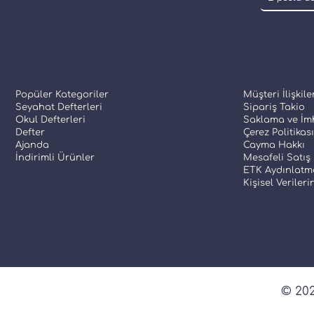
Popüler Kategoriler
Müşteri İlişkile
Seyahat Defterleri
Sipariş Takio
Okul Defterleri
Saklama ve İmh
Defter
Çerez Politikası
Ajanda
Cayma Hakkı
İndirimli Ürünler
Mesafeli Satış
ETK Aydınlatm
Kişisel Veriler
© 202