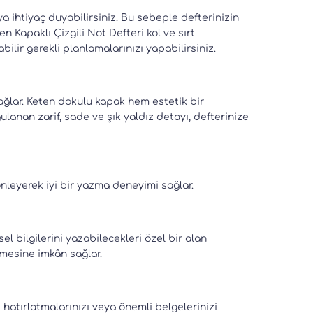
htiyaç duyabilirsiniz. Bu sebeple defterinizin
Kapaklı Çizgili Not Defteri kol ve sırt
lir gerekli planlamalarınızı yapabilirsiniz.
sağlar. Keten dokulu kapak hem estetik bir
anan zarif, sade ve şık yaldız detayı, defterinize
önleyerek iyi bir yazma deneyimi sağlar.
sel bilgilerini yazabilecekleri özel bir alan
mesine imkân sağlar.
k hatırlatmalarınızı veya önemli belgelerinizi