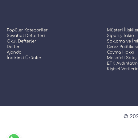
Popüler Kategoriler
Müşteri İlişkile
Seyahat Defterleri
Sipariş Takio
Okul Defterleri
Saklama ve İmh
Defter
Çerez Politikası
Ajanda
Cayma Hakkı
İndirimli Ürünler
Mesafeli Satış
ETK Aydınlatm
Kişisel Veriler
© 202