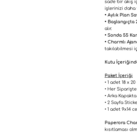
sade bir akış 
işlerinizi daha
• Aylık Plan Sa
• Başlangıçta 
alır.
• Sonda 55 Kar
• Charmlı Aja
takılabilmesi i
Kutu İçeriğind
Paket İçeriği
• 1 adet 18 x 2
• Her Siparişt
• Arka Kapakta
• 2 Sayfa Sticke
• 1 adet 9x14 c
Paperora Char
kısıtlaması ol