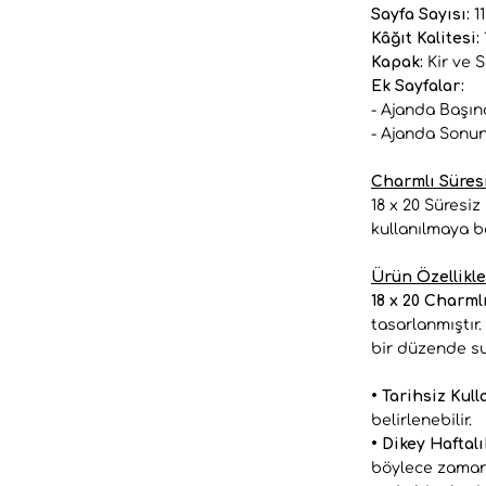
Sayfa Sayısı:
1
Kâğıt Kalitesi:
Kapak:
Kir ve 
Ek Sayfalar:
- Ajanda Başınd
- Ajanda Sonun
Charmlı Süresi
18 x 20 Süresiz
kullanılmaya ba
Ürün Özellikle
18 x 20 Charml
tasarlanmıştır.
bir düzende sun
• Tarihsiz Kull
belirlenebilir.
• Dikey Haftal
böylece zamanın