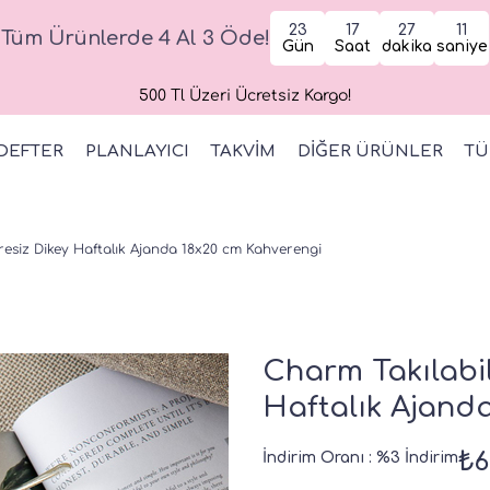
23
17
27
10
Tüm Ürünlerde 4 Al 3 Öde!
Gün
Saat
dakika
saniye
500 Tl Üzeri Ücretsiz Kargo!
DEFTER
PLANLAYICI
TAKVİM
DİĞER ÜRÜNLER
TÜ
resiz Dikey Haftalık Ajanda 18x20 cm Kahverengi
Charm Takılabil
Haftalık Ajand
₺6
İndirim Oranı
:
%
3
İndirim