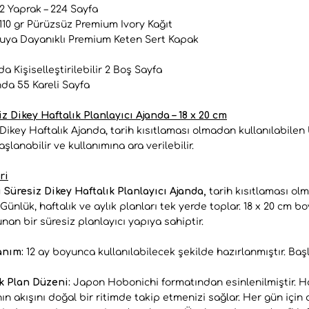
12 Yaprak – 224 Sayfa
110 gr Pürüzsüz Premium Ivory Kağıt
Suya Dayanıklı Premium Keten Sert Kapak
a Kişiselleştirilebilir 2 Boş Sayfa
da 55 Kareli Sayfa
z Dikey Haftalık Planlayıcı Ajanda – 18 x 20 cm
 Dikey Haftalık Ajanda, tarih kısıtlaması olmadan kullanılabilen 
şlanabilir ve kullanımına ara verilebilir.
ri
ı Süresiz Dikey Haftalık Planlayıcı Ajanda,
tarih kısıtlaması olm
 Günlük, haftalık ve aylık planları tek yerde toplar. 18 x 20 cm
an bir süresiz planlayıcı yapıya sahiptir.
anım:
12 ay boyunca kullanılabilecek şekilde hazırlanmıştır. Baş
ık Plan Düzeni:
Japon Hobonichi formatından esinlenilmiştir. Ha
 akışını doğal bir ritimde takip etmenizi sağlar. Her gün için ay