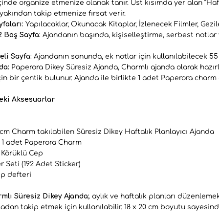
içinde organize etmenize olanak tanır. Üst kısımda yer alan “Haf
 yakından takip etmenize fırsat verir.
yfaları:
Yapılacaklar, Okunacak Kitaplar, İzlenecek Filmler, Gezil
2 Boş Sayfa:
Ajandanın başında, kişiselleştirme, serbest notlar 
eli Sayfa:
Ajandanın sonunda, ek notlar için kullanılabilecek 55 
nda:
Paperora Dikey Süresiz Ajanda, Charmlı ajanda olarak hazır
çin bir çentik bulunur. Ajanda ile birlikte 1 adet Paperora charm
eki Aksesuarlar
0 cm Charm takılabilen Süresiz Dikey Haftalık Planlayıcı Ajanda
e 1 adet Paperora Charm
 Körüklü Cep
r Seti (192 Adet Sticker)
ep defteri
mlı Süresiz Dikey Ajanda;
aylık ve haftalık planları düzenlemek
madan takip etmek için kullanılabilir. 18 x 20 cm boyutu sayes