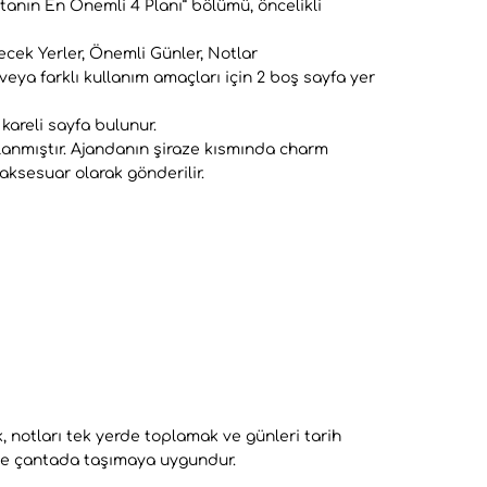
tanın En Önemli 4 Planı” bölümü, öncelikli
ecek Yerler, Önemli Günler, Notlar
veya farklı kullanım amaçları için 2 boş sayfa yer
kareli sayfa bulunur.
lanmıştır. Ajandanın şiraze kısmında charm
 aksesuar olarak gönderilir.
, notları tek yerde toplamak ve günleri tarih
inde çantada taşımaya uygundur.