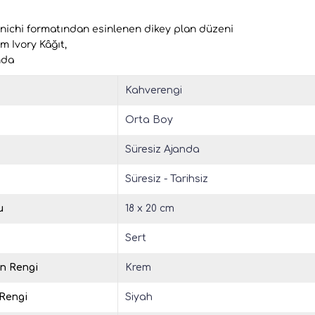
ichi formatından esinlenen dikey plan düzeni
m Ivory Kâğıt,
nda
Kahverengi
Orta Boy
Süresiz Ajanda
Süresiz - Tarihsiz
u
18 x 20 cm
Sert
in Rengi
Krem
 Rengi
Siyah