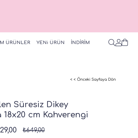
M ÜRÜNLER
YENi ÜRÜN
İNDİRİM
< < Önceki Sayfaya Dön
en Süresiz Dikey
a 18x20 cm Kahverengi
29,00
₺649,00