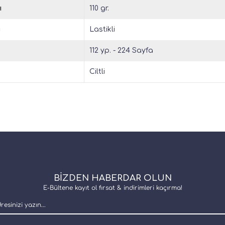
ı
110 gr.
u
Lastikli
112 yp. - 224 Sayfa
Ciltli
BİZDEN HABERDAR OLUN
E-Bültene kayıt ol fırsat & indirimleri kaçırma!