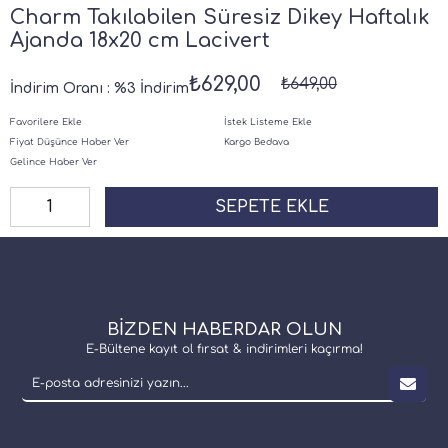
Charm Takılabilen Süresiz Dikey Haftalık
Ajanda 18x20 cm Lacivert
₺629,00
₺649,00
İndirim Oranı
:
%
3
İndirim
Favorilere Ekle
İstek Listeme Ekle
Fiyat Düşünce Haber Ver
Kargo Bedava
Gelince Haber Ver
BİZDEN HABERDAR OLUN
E-Bültene kayıt ol fırsat & indirimleri kaçırma!