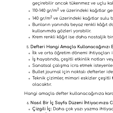
geçirebilir ancak tükenmez ve uçlu kal
2
110-140 gr/m
ve üzerindeki kağıtlar g
2
140 gr/m
ve üzerindeki kağıtlar sulu b
Bunların yanında beyaz renkli kâğıt d
kullanımda gözleri yorabilir.
Krem renkli kâğıt ise daha nostaljik bi
Defteri Hangi Amaçla Kullanacağınızı B
İlk ve orta öğretim dönemi ihtiyaçları iç
İş hayatında, çeşitli etkinlik notları ve
Sanatsal çalışma icra etmek isteyenler
Bullet journal için noktalı defterler ide
Teknik çizimler, mimari eskizler çeşitli
olacaktır.
Hangi amaçla defter kullanacağınıza karar
Nasıl Bir İç Sayfa Düzeni İhtiyacınıza 
Çizgili İç:
Daha çok yazı yazma ihtiyacı