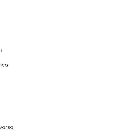
ı
unca
 varsa