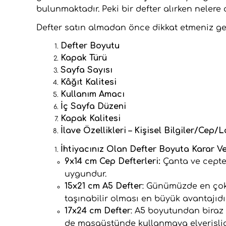
bulunmaktadır. Peki bir defter alırken nelere 
Defter satın almadan önce dikkat etmeniz ge
Defter Boyutu
Kapak Türü
Sayfa Sayısı
Kâğıt Kalitesi
Kullanım Amacı
İç Sayfa Düzeni
Kapak Kalitesi
İlave Özellikleri – Kişisel Bilgiler/Cep/
İhtiyacınız Olan Defter Boyuta Karar Ve
9x14 cm Cep Defterleri:
Çanta ve cepte
uygundur.
15x21 cm A5 Defter
: Günümüzde en çok 
taşınabilir olması en büyük avantajıdı
17x24 cm Defter
: A5 boyutundan biraz
de masaüstünde kullanmaya elverişli