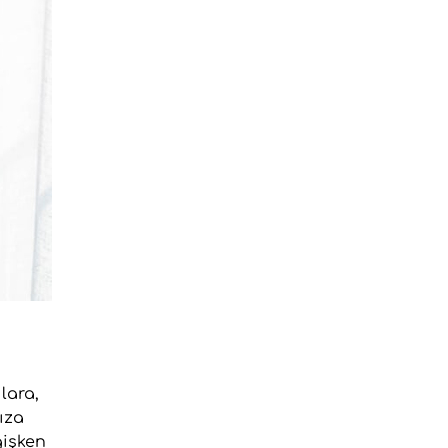
lara,
ıza
ğişken