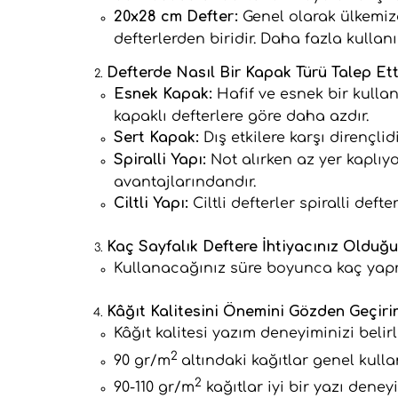
20x28 cm Defter:
Genel olarak ülkemiz
defterlerden biridir. Daha fazla kullan
Defterde Nasıl Bir Kapak Türü Talep Ett
Esnek Kapak:
Hafif ve esnek bir kulla
kapaklı defterlere göre daha azdır.
Sert Kapak:
Dış etkilere karşı dirençli
Spiralli Yapı:
Not alırken az yer kaplı
avantajlarındandır.
Ciltli Yapı:
Ciltli defterler spiralli def
Kaç Sayfalık Deftere İhtiyacınız Olduğu
Kullanacağınız süre boyunca kaç yapra
Kâğıt Kalitesini Önemini Gözden Geçiri
Kâğıt kalitesi yazım deneyiminizi belir
2
90 gr/m
altındaki kağıtlar genel kul
2
90-110 gr/m
kağıtlar iyi bir yazı den