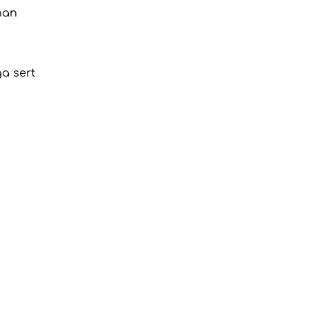
nan
ğa sert