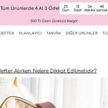
25
12
36
39
Tüm Ürünlerde 4 Al 3 Öde!
Gün
Saat
dakika
saniye
500 Tl Üzeri Ücretsiz Kargo!
DEFTER
PLANLAYICI
TAKVİM
DİĞER ÜRÜNLER
TÜ
efter Alırken Nelere Dikkat Edilmelidir?