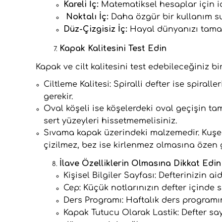
Kareli İç:
Matematiksel hesaplar için id
Noktalı İç:
Daha özgür bir kullanım s
Düz-Çizgisiz İç:
Hayal dünyanızı tamam
Kapak Kalitesini Test Edin
Kapak ve cilt kalitesini test edebileceğiniz bi
Ciltleme Kalitesi: Spiralli defter ise spiral
gerekir.
Oval köşeli ise köşelerdeki oval geçişin ta
sert yüzeyleri hissetmemelisiniz.
Sıvama kapak üzerindeki malzemedir. Kuşe s
çizilmez, bez ise kirlenmez olmasına özen 
İlave Özelliklerin Olmasına Dikkat Edin
Kişisel Bilgiler Sayfası: Defterinizin ai
Cep: Küçük notlarınızın defter içinde s
Ders Programı: Haftalık ders programın
Kapak Tutucu Olarak Lastik: Defter say