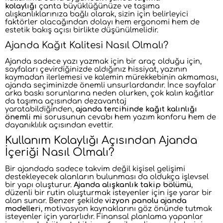
kolaylığı
çanta büyüklüğünüze ve taşıma
alışkanlıklarınıza bağlı olarak, sizin için belirleyici
faktörler olacağından dolayı hem ergonomi hem de
estetik bakış açısı birlikte düşünülmelidir.
Ajanda Kağıt Kalitesi Nasıl Olmalı?
Ajanda sadece yazı yazmak için bir araç olduğu için,
sayfaları çevirdiğinizde aldığınız hissiyat, yazının
kaymadan ilerlemesi ve kalemin mürekkebinin akmaması,
ajanda seçiminizde önemli unsurlardandır. İnce sayfalar
arka baskı sorunlarına neden olurken, çok kalın kağıtlar
da taşıma açısından dezavantaj
yaratabildiğinden,
ajanda tercihinde kağıt kalınlığı
önemli mi
sorusunun cevabı hem yazım konforu hem de
dayanıklılık açısından evettir.
Kullanım Kolaylığı Açısından Ajanda
İçeriği Nasıl Olmalı?
Bir ajandada sadece takvim değil kişisel gelişimi
destekleyecek alanların bulunması da oldukça işlevsel
bir yapı oluşturur.
Ajanda alışkanlık takip bölümü
,
düzenli bir rutin oluşturmak isteyenler için işe yarar bir
alan sunar. Benzer şekilde
vizyon panolu ajanda
modelleri
, motivasyon kaynaklarını göz önünde tutmak
isteyenler için yararlıdır. Finansal planlama yapanlar