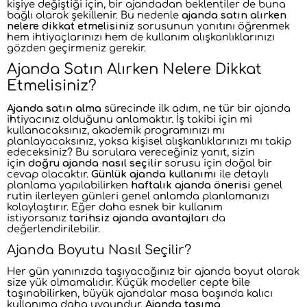
kişiye değiştiği için, bir ajandadan beklentiler de buna
bağlı olarak şekillenir. Bu nedenle
ajanda satın alırken
nelere dikkat etmelisiniz
sorusunun yanıtını öğrenmek
hem ihtiyaçlarınızı hem de kullanım alışkanlıklarınızı
gözden geçirmeniz gerekir.
Ajanda Satın Alırken Nelere Dikkat
Etmelisiniz?
Ajanda satın alma
sürecinde ilk adım, ne tür bir ajanda
ihtiyacınız olduğunu anlamaktır. İş takibi için mi
kullanacaksınız, akademik programınızı mı
planlayacaksınız, yoksa kişisel alışkanlıklarınızı mı takip
edeceksiniz? Bu sorulara vereceğiniz yanıt, sizin
için
doğru ajanda nasıl seçilir
sorusu için doğal bir
cevap olacaktır.
Günlük ajanda kullanımı
ile detaylı
planlama yapılabilirken
haftalık ajanda önerisi
genel
rutin ilerleyen günleri genel anlamda planlamanızı
kolaylaştırır. Eğer daha esnek bir kullanım
istiyorsanız
tarihsiz ajanda avantajları
da
değerlendirilebilir.
Ajanda Boyutu Nasıl Seçilir?
Her gün yanınızda taşıyacağınız bir ajanda boyut olarak
size yük olmamalıdır. Küçük modeller cepte bile
taşınabilirken, büyük ajandalar masa başında kalıcı
kullanıma daha uygundur.
Ajanda taşıma