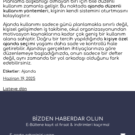
Planlama alışkanlığı olmayan biri için bile düzenli
kullanım zamanla gelişir. Bu noktada
ajanda düzenli
kullanım yöntemleri
, kişinin kendi sistemini oturtmasını
kolaylaştırır.
Ajanda kullanımı sadece günü planlamakla sınırlı değil,
kişisel gelişimden iş takibine, okul organizasyonundan
motivasyon kaynaklarına kadar çok geniş bir kullanım
alana sahiptir. Doğru bir tercih yapıldığında
kişiye özel
ajanda seçimi
yaşamı daha sade ve kontrollü hale
getirebilir. Ajandayı gerçekten ihtiyaçlarınıza göre
düzenlemeye başladığınızda, onun sadece bir defter
değil, aynı zamanda bir yol arkadaşı olduğunu fark
edebilirsiniz.
Etiketler:
Ajanda
Haziran 19, 2025
Listeye dön
BİZDEN HABERDAR OLUN
E-Bültene kayıt ol fırsat & indirimleri kaçırma!