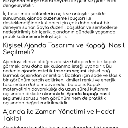
ise
ajanda bütçe takibi sayfası
ile gelir ve giderlerini
dengeleyebilir.
İç tasarımda bölümlerin açık ve anlaşılır şekilde
sunulması,
ajanda düzenleme ipuçları
ile
desteklendiğinde kullanıcı için çok daha rahat bir
deneyim sunar. Sayfa düzeni, başlıklar ve sembollerle
netleştirilmiş bir içerik, ajandanın gündelik yaşamda
pratik kullanımını kolaylaştırır.
Kişisel Ajanda Tasarımı ve Kapağı Nasıl
Seçilmeli?
Ajandayı elinize aldığınızda size hitap eden bir kapak
görmek, onu daha sık kullanma isteği uyandırır. Bu
nedenle
ajanda estetik tasarım seçimi
kişisel bağ
kurmak açısından önemlidir. Bazıları için sade ve klasik
bir görünüm tercih edilirken, kimileri renkli ve enerjik
tasarımları daha motive edici bulabilir. Kapak
materyalinin dayanıklılığı da uzun süreli kullanım
açısından dikkate alınmalıdır.
Ajanda kapağı nasıl
seçilmeli
sorusu hem görünüm hem de pratiklik
açısından değerlendirilmelidir.
Ajanda ile Zaman Yönetimi ve Hedef
Takibi
Ajandaların temel kullanım amaçlarından biri zamanı