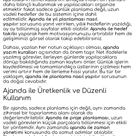
daha bilinçli kullanmak ve yapılacakları organize
etmektir fakat sadece günlük planlama değil, uzun
vadeli hedefler de bu sistemin içine dahil
edilmelidir.
Ajanda ile yıl planlaması nasıl
yapılır
sorusuna yanıt verirken, yıllık hedeflerin yazıldığı,
ay ay bölünmüş sayfalar etkili olabilir.
Ajanda ile hedef
takibi
yaparak hem motivasyonunuzu artırabilir hem de
gelişiminizi görsel olarak takip edebilirsiniz.
Dahası, yazılan her notun açıklayıcı olması,
ajanda
yazım kuralları
açısından da önem taşır. Net ifadelerle
yazılmış görevler, ilerleyen günlerde yapılacaklara
dönüp bakıldığında zaman kaybını önler. Günlük işlerin
kaydedilmesi ve tamamlandıkça üstlerinin çizilmesi hem
verimi artırır hem de ilerleme hissi yaratır. Bu tür bir
yaklaşım,
ajanda ile planlama nasıl yapılır
sorusunun
da doğal cevabıdır.
Ajanda ile Üretkenlik ve Düzenli
Kullanım
Bir ajanda, sadece planlama için değil, aynı zamanda
zihinsel bir toparlanma alanı olarak da
değerlendirilebilir.
Ajanda ile proje planlaması
, uzun
vadeli görevlerin küçük parçalara bölünmesi için etkili
bir yöntemdir. Aynı zamanda
ajanda ile zaman
yönetimi
konusunda da somut adımlar atılabilir.