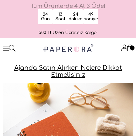
Tüm Ürünlerde 4 Al 3 Öde!
24
13
24
49
Gün
Saat
dakika
saniye
500 Tl Üzeri Ücretsiz Kargo!
Ajanda Satın Alırken Nelere Dikkat
Etmelisiniz