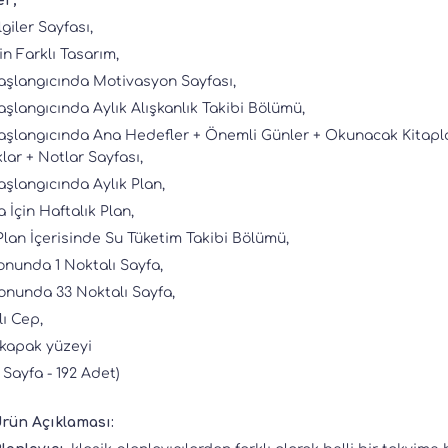
er;
lgiler Sayfası,
in Farklı Tasarım,
aşlangıcında Motivasyon Sayfası,
şlangıcında Aylık Alışkanlık Takibi Bölümü,
şlangıcında Ana Hedefler + Önemli Günler + Okunacak Kitaplar 
lar + Notlar Sayfası,
şlangıcında Aylık Plan,
 İçin Haftalık Plan,
Plan İçerisinde Su Tüketim Takibi Bölümü,
onunda 1 Noktalı Sayfa,
onunda 33 Noktalı Sayfa,
lı Cep,
 kapak yüzeyi
2 Sayfa - 192 Adet)
Ürün Açıklaması: