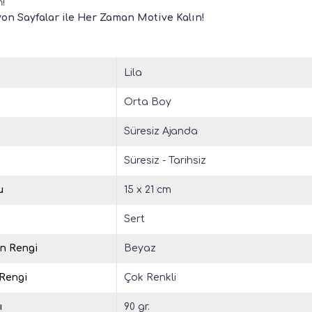
!
on Sayfalar ile Her Zaman Motive Kalın!
Lila
Orta Boy
Süresiz Ajanda
Süresiz - Tarihsiz
u
15 x 21 cm
Sert
in Rengi
Beyaz
 Rengi
Çok Renkli
ı
90 gr.