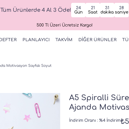
24
21
31
27
Tüm Ürünlerde 4 Al 3 Öde!
Gün
Saat
dakika
saniye
500 Tl Üzeri Ücretsiz Kargo!
DEFTER
PLANLAYICI
TAKVİM
DİĞER ÜRÜNLER
TÜ
janda Motivasyon Sayfalı Soyut
A5 Spiralli Süre
Ajanda Motivas
₺5
İndirim Oranı
:
%
4
İndirim