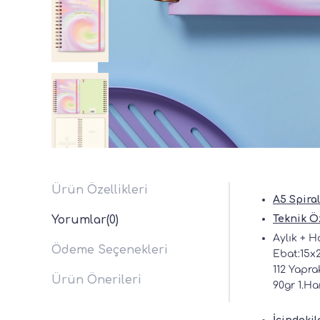
Ürün Özellikleri
A5 Spiral
Yorumlar
(0)
Teknik Öz
Aylık + H
Ödeme Seçenekleri
Ebat:15x
112 Yapra
Ürün Önerileri
90gr 1.Ha