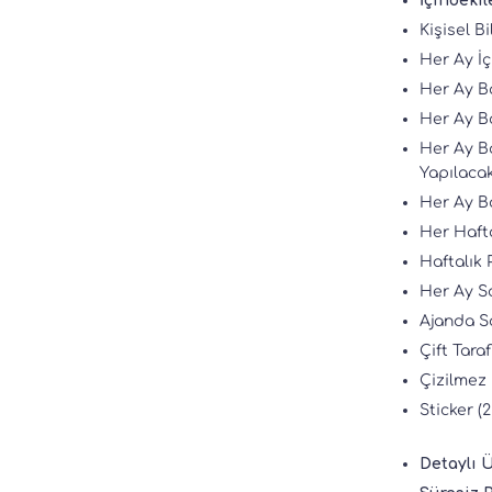
İçindekil
Kişisel Bi
Her Ay İç
Her Ay B
Her Ay Ba
Her Ay Ba
Yapılacak
Her Ay Ba
Her Hafta
Haftalık 
Her Ay S
Ajanda S
Çift Taraf
Çizilmez
Sticker (
Detaylı 