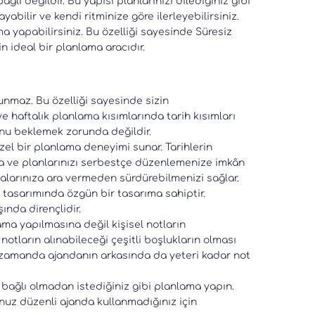
bağlı değildir. Bu yapısı planlarınızı dilediğiniz gibi
bilir ve kendi ritminize göre ilerleyebilirsiniz.
a yapabilirsiniz. Bu özelliği sayesinde Süresiz
in ideal bir planlama aracıdır.
unmaz. Bu özelliği sayesinde sizin
ve haftalık planlama kısımlarında tarih kısımları
nunu beklemek zorunda değildir.
zel bir planlama deneyimi sunar. Tarihlerin
za ve planlarınızı serbestçe düzenlemenize imkân
malarınıza ara vermeden sürdürebilmenizi sağlar.
tasarımında özgün bir tasarıma sahiptir.
şında dirençlidir.
ama yapılmasına değil kişisel notların
 notların alınabileceği çeşitli boşlukların olması
ı zamanda ajandanın arkasında da yeteri kadar not
e bağlı olmadan istediğiniz gibi planlama yapın.
nuz düzenli ajanda kullanmadığınız için