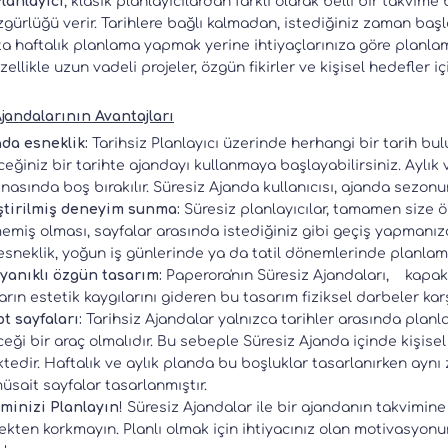
lanlayıcı
, klasik planlayıcılardan farklı olarak belli bir takvime 
ürlüğü verir. Tarihlere bağlı kalmadan, istediğiniz zaman başlaya
ta haftalık planlama yapmak yerine ihtiyaçlarınıza göre planlam
zellikle uzun vadeli projeler, özgün fikirler ve kişisel hedefler iç
jandalarının Avantajları
da esneklik:
Tarihsiz Planlayıcı üzerinde herhangi bir tarih bul
ceğiniz bir tarihte ajandayı kullanmaya başlayabilirsiniz. Aylık 
nasında boş bırakılır. Süresiz Ajanda kullanıcısı, ajanda sezo
eştirilmiş deneyim sunma:
Süresiz planlayıcılar, tamamen size ö
emiş olması, sayfalar arasında istediğiniz gibi geçiş yapmanı
 esneklik, yoğun iş günlerinde ya da tatil dönemlerinde planla
ayanıklı özgün tasarım:
Paperora'nın Süresiz Ajandaları, kapak 
ların estetik kaygılarını gideren bu tasarım fiziksel darbeler kar
ot sayfaları:
Tarihsiz Ajandalar yalnızca tarihler arasında planl
ceği bir araç olmalıdır. Bu sebeple Süresiz Ajanda içinde kişisel
edir. Haftalık ve aylık planda bu boşluklar tasarlanırken ayn
sait sayfalar tasarlanmıştır.
tminizi Planlayın
! Süresiz Ajandalar ile bir ajandanın takvimin
kten korkmayın. Planlı olmak için ihtiyacınız olan motivasyonu