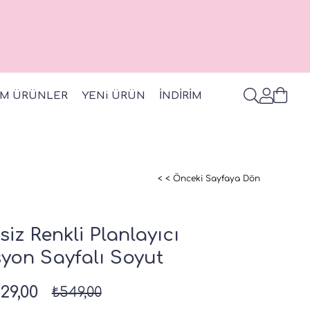
M ÜRÜNLER
YENi ÜRÜN
İNDİRİM
< < Önceki Sayfaya Dön
siz Renkli Planlayıcı
yon Sayfalı Soyut
29,00
₺549,00