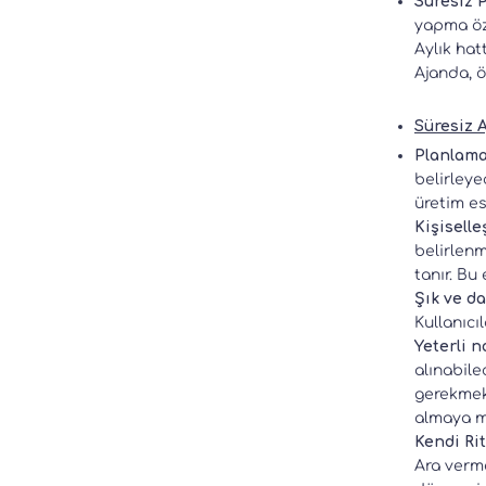
Süresiz P
yapma özg
Aylık hat
Ajanda, ö
Süresiz A
Planlama
belirleye
üretim es
Kişisell
belirlenm
tanır. Bu
Şık ve d
Kullanıcı
Yeterli n
alınabile
gerekmekt
almaya mü
Kendi Ri
Ara verme