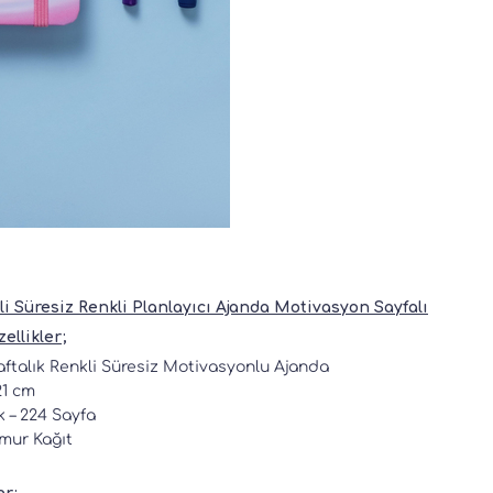
li Süresiz Renkli Planlayıcı Ajanda Motivasyon Sayfalı
ellikler;
aftalık Renkli Süresiz Motivasyonlu Ajanda
21 cm
k – 224 Sayfa
mur Kağıt