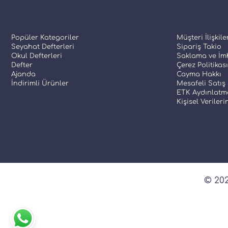
Popüler Kategoriler
Müşteri İlişkile
Seyahat Defterleri
Sipariş Takio
Okul Defterleri
Saklama ve İmh
Defter
Çerez Politikası
Ajanda
Cayma Hakkı
İndirimli Ürünler
Mesafeli Satış
ETK Aydınlatm
Kişisel Veriler
© 202