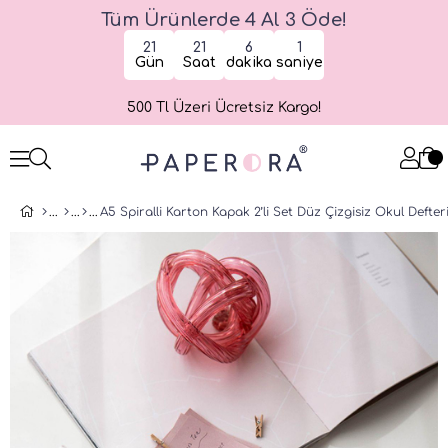
Tüm Ürünlerde 4 Al 3 Öde!
21
21
6
1
Gün
Saat
dakika
saniye
500 Tl Üzeri Ücretsiz Kargo!