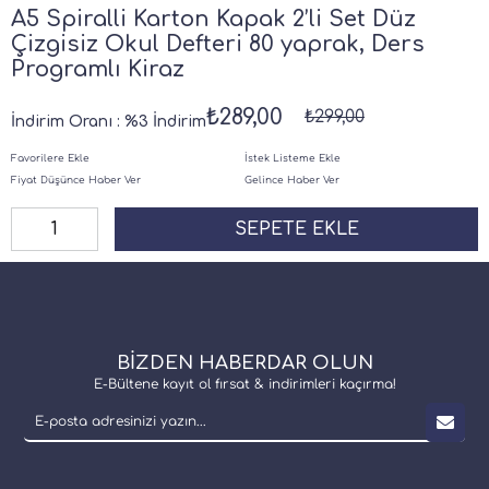
A5 Spiralli Karton Kapak 2’li Set Düz
Çizgisiz Okul Defteri 80 yaprak, Ders
Programlı Kiraz
₺289,00
₺299,00
İndirim Oranı
:
%
3
İndirim
Favorilere Ekle
İstek Listeme Ekle
Fiyat Düşünce Haber Ver
Gelince Haber Ver
BİZDEN HABERDAR OLUN
E-Bültene kayıt ol fırsat & indirimleri kaçırma!