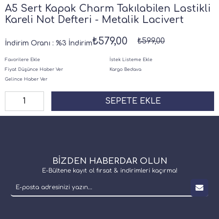
A5 Sert Kapak Charm Takılabilen Lastikli
Kareli Not Defteri - Metalik Lacivert
₺579,00
₺599,00
İndirim Oranı
:
%
3
İndirim
Favorilere Ekle
İstek Listeme Ekle
Fiyat Düşünce Haber Ver
Kargo Bedava
Gelince Haber Ver
BİZDEN HABERDAR OLUN
E-Bültene kayıt ol fırsat & indirimleri kaçırma!