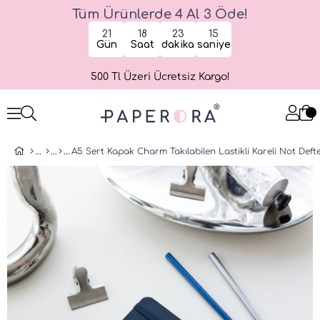
Tüm Ürünlerde 4 Al 3 Öde!
21
18
23
15
Gün
Saat
dakika
saniye
500 Tl Üzeri Ücretsiz Kargo!