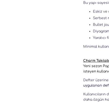
Bu yapı sayesi
Eskiz ve 
Serbest n
Bullet jou
Diyagram 
Yaratıcı f
Minimal kullanı
Charm Takılab
Yeni sezon Pap
isteyen kullanıc
Defter üzerine
uygulanan deft
Kullanıcıların 
daha özgün hal