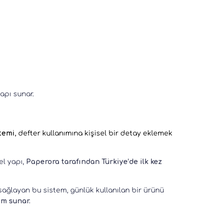
yapı sunar.
stemi
, defter kullanımına kişisel bir detay eklemek
el yapı,
Paperora tarafından Türkiye’de ilk kez
k sağlayan bu sistem, günlük kullanılan bir ürünü
ım sunar.