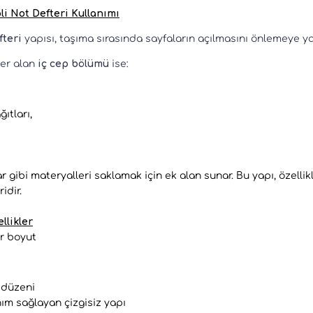
pli Not Defteri Kullanımı
fteri
yapısı, taşıma sırasında sayfaların açılmasını önlemeye ya
yer alan
iç cep bölümü
ise:
ıtları,
 gibi materyalleri saklamak için ek alan sunar. Bu yapı, özelli
idir.
llikler
ir boyut
 düzeni
ım sağlayan çizgisiz yapı