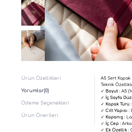
Ürün Özellikleri
A5 Sert Kapak 
Teknik Özellikl
Yorumlar
(0)
✓
Boyut :
A5 (1
✓
İç Sayfa Düz
Ödeme Seçenekleri
✓
Kapak Türü :
✓
Cilt Yapısı :
D
Ürün Önerileri
✓
Kapanış :
Las
✓
İç Cep :
Arka
✓
Ek Özellik :
C