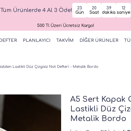
23
20
39
11
Tüm Ürünlerde 4 Al 3 Öde!
Gün
Saat
dakika
saniye
500 Tl Üzeri Ücretsiz Kargo!
DEFTER
PLANLAYICI
TAKVİM
DİĞER ÜRÜNLER
TÜ
bilen Lastikli Düz Çizgisiz Not Defteri - Metalik Bordo
A5 Sert Kapak 
Lastikli Düz Çiz
Metalik Bordo