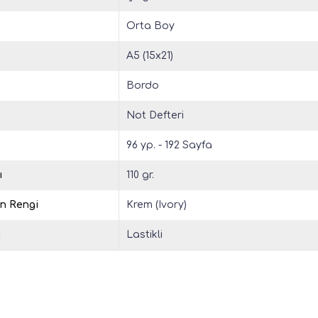
Orta Boy
A5 (15x21)
Bordo
Not Defteri
96 yp. - 192 Sayfa
ı
110 gr.
in Rengi
Krem (Ivory)
u
Lastikli