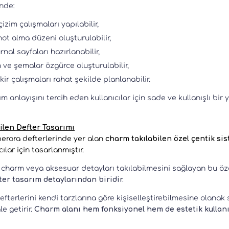
nde:
çizim çalışmaları yapılabilir,
ot alma düzeni oluşturulabilir,
rnal sayfaları hazırlanabilir,
ve şemalar özgürce oluşturulabilir,
ikir çalışmaları rahat şekilde planlanabilir.
m anlayışını tercih eden kullanıcılar için sade ve kullanışlı bir 
ilen Defter Tasarımı
erora defterlerinde yer alan
charm takılabilen özel çentik si
ılar için tasarlanmıştır.
 charm veya aksesuar detayları takılabilmesini sağlayan bu öz
er tasarım detaylarından biridir.
defterlerini kendi tarzlarına göre kişiselleştirebilmesine olana
e getirir.
Charm alanı hem fonksiyonel hem de estetik kullan