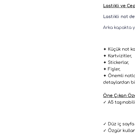
Lastikli ve Ce
Lastikli not de
Arka kapakta 
✦ Küçük not kağ
✦ Kartvizitler,
✦ Stickerlar,
✦ Fişler,
✦ Önemli notlar
detaylardan bir
Öne Çıkan Öze
✓ A5 taşınabil
✓ Düz iç sayfa
✓ Özgür kullan