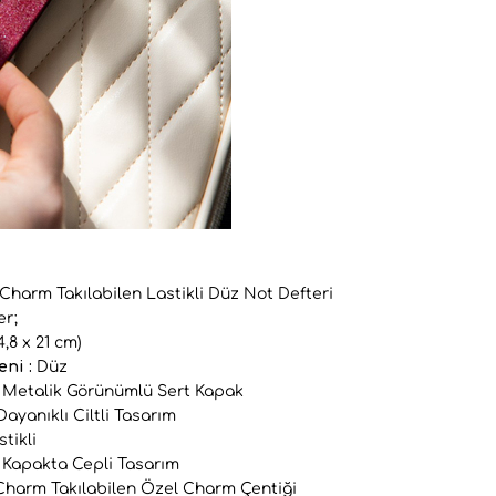
Charm Takılabilen Lastikli Düz Not Defteri
er;
4,8 x 21 cm)
eni :
Düz
Metalik Görünümlü Sert Kapak
ayanıklı Ciltli Tasarım
tikli
 Kapakta Cepli Tasarım
harm Takılabilen Özel Charm Çentiği