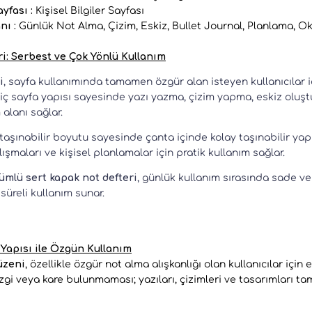
yfası :
Kişisel Bilgiler Sayfası
nı :
Günlük Not Alma, Çizim, Eskiz, Bullet Journal, Planlama, Oku
i: Serbest ve Çok Yönlü Kullanım
i
, sayfa kullanımında tamamen özgür alan isteyen kullanıcılar iç
 iç sayfa yapısı sayesinde yazı yazma, çizim yapma, eskiz oluşt
alanı sağlar.
 taşınabilir boyutu sayesinde çanta içinde kolay taşınabilir yap
alışmaları ve kişisel planlamalar için pratik kullanım sağlar.
ümlü sert kapak not defteri
, günlük kullanım sırasında sade v
süreli kullanım sunar.
 Yapısı ile Özgün Kullanım
üzeni
, özellikle özgür not alma alışkanlığı olan kullanıcılar içi
zgi veya kare bulunmaması; yazıları, çizimleri ve tasarımları t