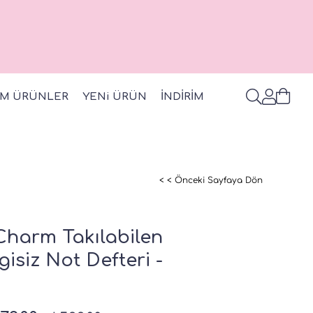
M ÜRÜNLER
YENi ÜRÜN
İNDİRİM
< < Önceki Sayfaya Dön
Charm Takılabilen
gisiz Not Defteri -