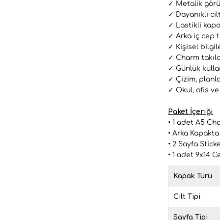
✓ Metalik gör
✓ Dayanıklı cilt
✓ Lastikli kap
✓ Arka iç cep 
✓ Kişisel bilgil
✓ Charm takıla
✓ Günlük kulla
✓ Çizim, planl
✓ Okul, ofis ve
Paket İçeriği
• 1 adet A5 Ch
• Arka Kapakta
• 2 Sayfa Sticke
• 1 adet 9x14 C
Kapak Türü
Cilt Tipi
Sayfa Tipi