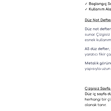
✓
Başlangıç Sa
✓
Kullanım Ala
Düz Not Defter
Düz not defter
sunar. Çizgisiz
esnek kullanım 
A5 düz defter
,
yaratıcı fikir ç
Metalik görün
yapısıyla uzun 
Çizgisiz Sayfa
Düz iç sayfa d
herhangi bir çi
olanak tanır.