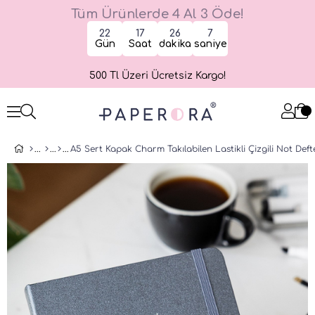
Tüm Ürünlerde 4 Al 3 Öde!
22
17
26
7
Gün
Saat
dakika
saniye
500 Tl Üzeri Ücretsiz Kargo!