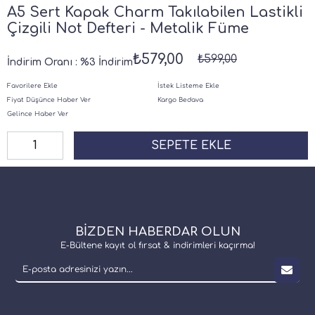
A5 Sert Kapak Charm Takılabilen Lastikli
Çizgili Not Defteri - Metalik Füme
₺579,00
₺599,00
İndirim Oranı
:
%
3
İndirim
Favorilere Ekle
İstek Listeme Ekle
Fiyat Düşünce Haber Ver
Kargo Bedava
Gelince Haber Ver
BİZDEN HABERDAR OLUN
E-Bültene kayıt ol fırsat & indirimleri kaçırma!