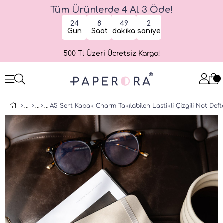
Tüm Ürünlerde 4 Al 3 Öde!
24
8
49
2
Gün
Saat
dakika
saniye
500 Tl Üzeri Ücretsiz Kargo!