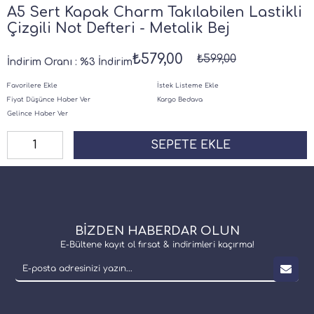
A5 Sert Kapak Charm Takılabilen Lastikli
Çizgili Not Defteri - Metalik Bej
₺579,00
₺599,00
İndirim Oranı
:
%
3
İndirim
Favorilere Ekle
İstek Listeme Ekle
Fiyat Düşünce Haber Ver
Kargo Bedava
Gelince Haber Ver
BİZDEN HABERDAR OLUN
E-Bültene kayıt ol fırsat & indirimleri kaçırma!