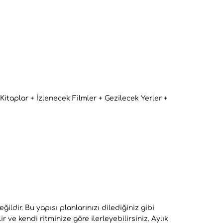
taplar + İzlenecek Filmler + Gezilecek Yerler +
eğildir. Bu yapısı planlarınızı dilediğiniz gibi
ve kendi ritminize göre ilerleyebilirsiniz. Aylık