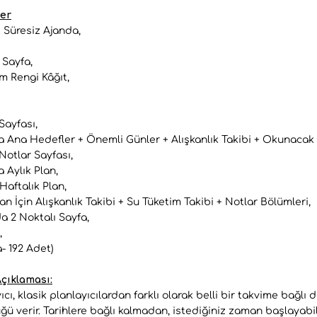
ler
k Süresiz Ajanda,
 Sayfa,
em Rengi Kâğıt,
 Sayfası,
 Ana Hedefler + Önemli Günler + Alışkanlık Takibi + Okunacak Ki
Notlar Sayfası,
 Aylık Plan,
Haftalık Plan,
an İçin Alışkanlık Takibi + Su Tüketim Takibi + Notlar Bölümleri,
 2 Noktalı Sayfa,
,
a- 192 Adet)
çıklaması:
cı, klasik planlayıcılardan farklı olarak belli bir takvime bağlı d
 verir. Tarihlere bağlı kalmadan, istediğiniz zaman başlayabilir 