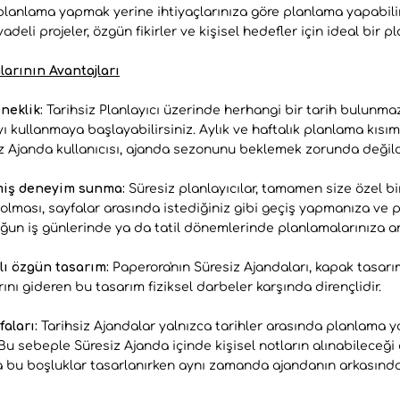
 planlama yapmak yerine ihtiyaçlarınıza göre planlama yapabilir
vadeli projeler, özgün fikirler ve kişisel hedefler için ideal bir p
larının Avantajları
neklik:
Tarihsiz Planlayıcı üzerinde herhangi bir tarih bulunmaz
ı kullanmaya başlayabilirsiniz. Aylık ve haftalık planlama kısı
siz Ajanda kullanıcısı, ajanda sezonunu beklemek zorunda değild
ilmiş deneyim sunma:
Süresiz planlayıcılar, tamamen size özel b
olması, sayfalar arasında istediğiniz gibi geçiş yapmanıza ve 
oğun iş günlerinde ya da tatil dönemlerinde planlamalarınıza a
lı özgün tasarım:
Paperora'nın Süresiz Ajandaları, kapak tasarım
rını gideren bu tasarım fiziksel darbeler karşında dirençlidir.
faları:
Tarihsiz Ajandalar yalnızca tarihler arasında planlama ya
 Bu sebeple Süresiz Ajanda içinde kişisel notların alınabileceği
a bu boşluklar tasarlanırken aynı zamanda ajandanın arkasında