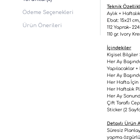
Teknik Özellik
Ödeme Seçenekleri
Aylık + Haftalı
Ebat: 15x21 cm,
Ürün Önerileri
112 Yaprak– 224
110 gr. Ivory Kr
İçindekiler
Kişisel Bilgiler
Her Ay Başında
Yapılacaklar + 
Her Ay Başında
Her Hafta İçin 
Her Haftalık Pl
Her Ay Sonunda
Çift Taraflı Cep
Sticker (2 Sayf
Detaylı Ürün A
Süresiz Planlayı
yapma özgürlüğü