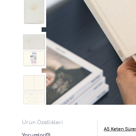
Ürün Özellikleri
A5 Keten Süres
Yorumlar
(0)