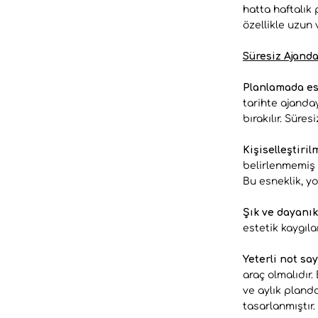
hatta haftalık
özellikle uzun 
Süresiz Ajanda
Planlamada es
tarihte ajanday
bırakılır. Süre
Kişiselleştir
belirlenmemiş 
Bu esneklik, y
Şık ve dayanık
estetik kaygıla
Yeterli not say
araç olmalıdır.
ve aylık pland
tasarlanmıştır.