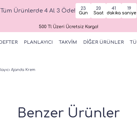
23
20
41
18
Tüm Ürünlerde 4 Al 3 Öde!
Gün
Saat
dakika
saniye
500 Tl Üzeri Ücretsiz Kargo!
DEFTER
PLANLAYICI
TAKVİM
DİĞER ÜRÜNLER
TÜ
nlayıcı Ajanda Krem
Benzer Ürünler