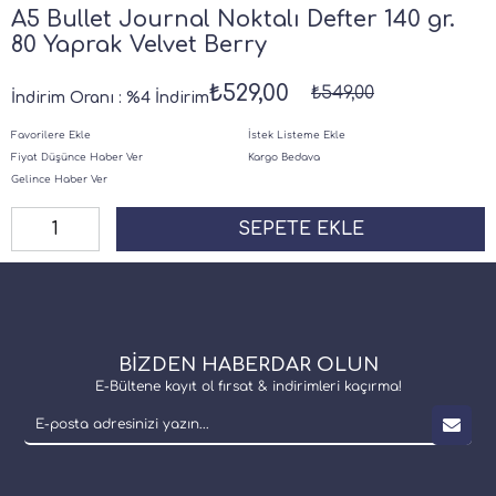
A5 Bullet Journal Noktalı Defter 140 gr.
80 Yaprak Velvet Berry
₺529,00
₺549,00
İndirim Oranı
:
%
4
İndirim
Favorilere Ekle
İstek Listeme Ekle
Fiyat Düşünce Haber Ver
Kargo Bedava
Gelince Haber Ver
BİZDEN HABERDAR OLUN
E-Bültene kayıt ol fırsat & indirimleri kaçırma!