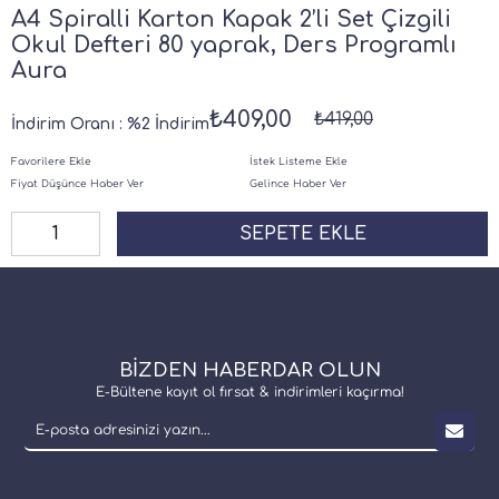
A4 Spiralli Karton Kapak 2’li Set Çizgili
Okul Defteri 80 yaprak, Ders Programlı
Aura
₺409,00
₺419,00
İndirim Oranı
:
%
2
İndirim
Favorilere Ekle
İstek Listeme Ekle
Fiyat Düşünce Haber Ver
Gelince Haber Ver
BİZDEN HABERDAR OLUN
E-Bültene kayıt ol fırsat & indirimleri kaçırma!