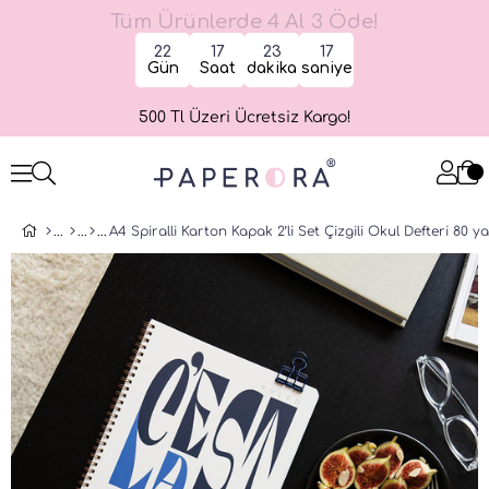
Tüm Ürünlerde 4 Al 3 Öde!
22
17
23
17
Gün
Saat
dakika
saniye
500 Tl Üzeri Ücretsiz Kargo!