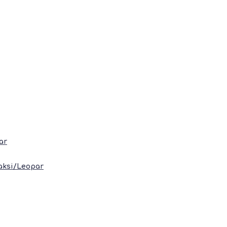
ar
laksi/Leopar