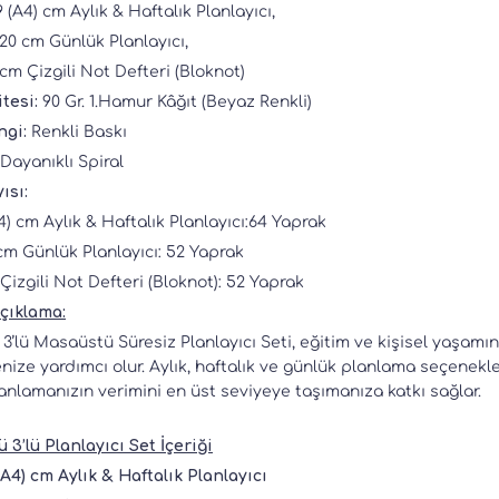
9 (A4) cm Aylık & Haftalık Planlayıcı,
 20 cm Günlük Planlayıcı,
 cm Çizgili Not Defteri (Bloknot)
itesi:
90 Gr. 1.Hamur Kâğıt (Beyaz Renkli)
ngi:
Renkli Baskı
Dayanıklı Spiral
ısı:
A4) cm Aylık & Haftalık Planlayıcı:64 Yaprak
 cm Günlük Planlayıcı: 52 Yaprak
 Çizgili Not Defteri (Bloknot): 52 Yaprak
Açıklama:
3’lü Masaüstü Süresiz Planlayıcı Seti, eğitim ve kişisel yaşamın
ize yardımcı olur. Aylık, haftalık ve günlük planlama seçenekl
lanlamanızın verimini en üst seviyeye taşımanıza katkı sağlar.
3’lü Planlayıcı Set İçeriği
9 (A4) cm Aylık & Haftalık Planlayıcı