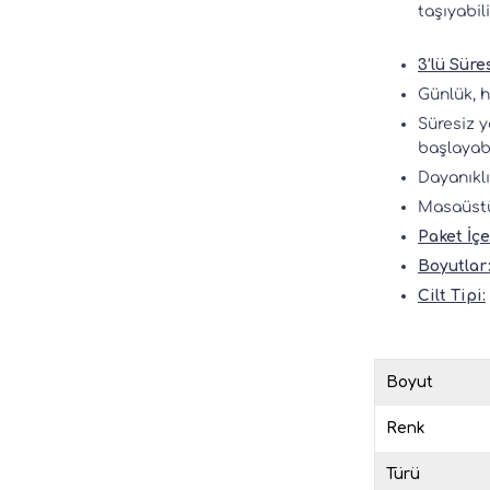
taşıyabili
3’lü Süre
Günlük, h
Süresiz y
başlayabi
Dayanıklı
Masaüstü
Paket İçe
Boyutlar
Cilt Tipi:
Boyut
Renk
Türü