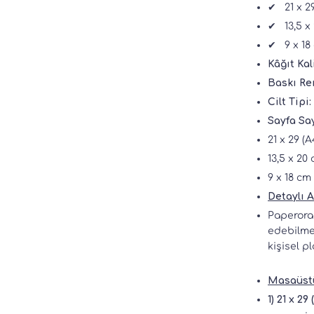
✔
21 x 2
✔
13,5 x
✔
9 x 18
Kâğıt Kal
Baskı Re
Cilt Tipi:
Sayfa Say
21 x 29 (
13,5 x 20
9 x 18 cm
Detaylı 
Paperora 
edebilmen
kişisel p
Masaüstü 
1) 21 x 2