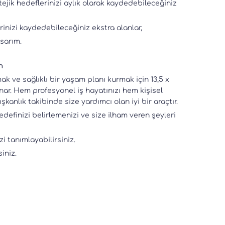
atejik hedeflerinizi aylık olarak kaydedebileceğiniz
erinizi kaydedebileceğiniz ekstra alanlar,
asarım.
n
k ve sağlıklı bir yaşam planı kurmak için 13,5 x
nar. Hem profesyonel iş hayatınızı hem kişisel
kanlık takibinde size yardımcı olan iyi bir araçtır.
definizi belirlemenizi ve size ilham veren şeyleri
i tanımlayabilirsiniz.
iniz.