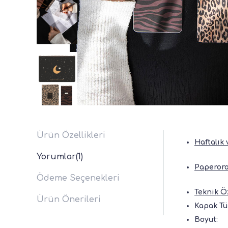
Ürün Özellikleri
Haftalık 
Yorumlar
(1)
Paperora
Ödeme Seçenekleri
Teknik Öz
Ürün Önerileri
Kapak Tü
Boyut: