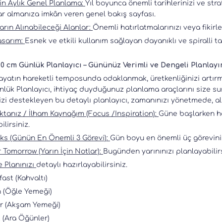
in Aylık Genel Planlama:
Yıl boyunca önemli tarihlerinizi ve str
ar almanıza imkân veren genel bakış sayfası.
arın Alınabileceği Alanlar:
Önemli hatırlatmalarınızı veya fikirl
Tasarım:
Esnek ve etkili kullanım sağlayan dayanıklı ve spiralli t
 20 cm Günlük Planlayıcı – Gününüz Verimli ve Dengeli Planlayı
yatın hareketli temposunda odaklanmak, üretkenliğinizi artırma
lük Planlayıcı, ihtiyaç duyduğunuz planlama araçlarını size su
izi destekleyen bu detaylı planlayıcı, zamanınızı yönetmede, alış
tanız / İlham Kaynağım (Focus /Inspiration):
Güne başlarken he
lirsiniz.
sks (Günün En Önemli 3 Görevi):
Gün boyu en önemli üç göreviniz
 Tomorrow (Yarın İçin Notlar):
Bugünden yarınınızı planlayabilirs
 Planınızı
detaylı hazırlayabilirsiniz.
ast (Kahvaltı)
 (Öğle Yemeği)
r (Akşam Yemeği)
 (Ara Öğünler)