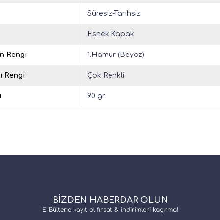
Süresiz-Tarihsiz
Esnek Kapak
in Rengi
1.Hamur (Beyaz)
ı Rengi
Çok Renkli
ı
90 gr.
BİZDEN HABERDAR OLUN
E-Bültene kayıt ol fırsat & indirimleri kaçırma!