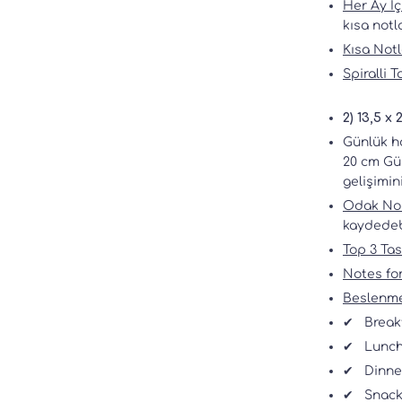
Her Ay İç
kısa notl
Kısa Notl
Spiralli 
2) 13,5 x
Günlük ha
20 cm Gün
gelişimin
Odak Nok
kaydedebi
Top 3 Ta
Notes for
Beslenme
✔
Breakf
✔
Lunch
✔
Dinne
✔
Snack