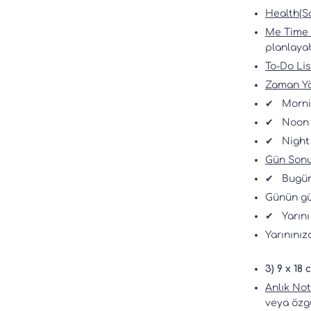
Health(Sa
Me Time 
planlayab
To-Do Lis
Zaman Yö
✔
Morni
✔
Noon 
✔
Night
Gün Sonu
✔
Bugün
Günün güz
✔
Yarın
Yarınınız
3) 9 x 18
Anlık Not
veya özgü