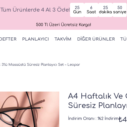
25
6
25
49
Tüm Ürünlerde 4 Al 3 Öde!
Gün
Saat
dakika
saniye
500 Tl Üzeri Ücretsiz Kargo!
DEFTER
PLANLAYICI
TAKVİM
DİĞER ÜRÜNLER
TÜ
 3’lü Masaüstü Süresiz Planlayıcı Set – Leopar
A4 Haftalık Ve
Süresiz Planlay
₺4
İndirim Oranı
:
%
2
İndirim