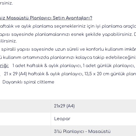
rsiniz.
siz Masaüstü Planlayıcı Setin Avantajları?
aftalık ve aylık planlama seçenekleriniz için iyi planlama araçla
apısı sayesinde planlamalarınızı esnek şekilde yapabilirsiniz.
lirsiniz.
 spiralli yapısı sayesinde uzun süreli ve konforlu kullanım imkân
 kullanım ortamınızda planlarınızı kolayca takip edebileceğin
riği:
1 adet haftalık & aylık planlayıcı, 1 adet günlük planlayıcı, 
:
21 x 29 (A4) haftalık & aylık planlayıcı, 13,5 x 20 cm günlük planl
Dayanıklı spiral ciltleme
21x29 (A4)
Leopar
3'lü Planlayıcı - Masaüstü