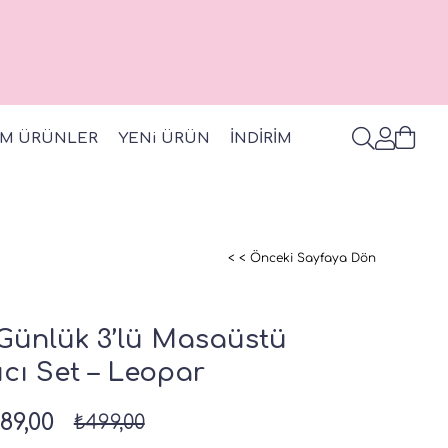
M ÜRÜNLER
YENi ÜRÜN
İNDİRİM
< < Önceki Sayfaya Dön
 Günlük 3’lü Masaüstü
ıcı Set – Leopar
89,00
₺499,00