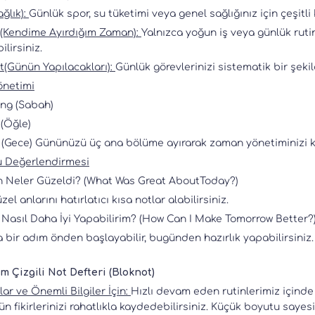
ğlık):
Günlük spor, su tüketimi veya genel sağlığınız için çeşitli k
(Kendime Ayırdığım Zaman):
Yalnızca yoğun iş veya günlük rutin
ilirsiniz.
t(Günün Yapılacakları):
Günlük görevlerinizi sistematik bir şeki
netimi
ng (Sabah)
(Öğle)
 (Gece) Gününüzü üç ana bölüme ayırarak zaman yönetiminizi kol
 Değerlendirmesi
 Neler Güzeldi? (What Was Great AboutToday?)
el anlarını hatırlatıcı kısa notlar alabilirsiniz.
ı Nasıl Daha İyi Yapabilirim? (How Can I Make Tomorrow Better?
a bir adım önden başlayabilir, bugünden hazırlık yapabilirsiniz.
 cm Çizgili Not Defteri (Bloknot)
lar ve Önemli Bilgiler İçin:
Hızlı devam eden rutinlerimiz içinde 
n fikirlerinizi rahatlıkla kaydedebilirsiniz. Küçük boyutu saye