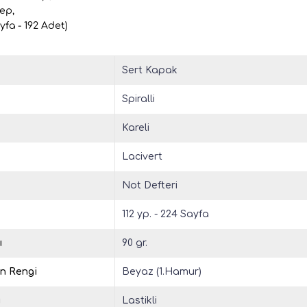
Cep,
yfa - 192 Adet)
Sert Kapak
Spiralli
Kareli
Lacivert
Not Defteri
112 yp. - 224 Sayfa
ı
90 gr.
in Rengi
Beyaz (1.Hamur)
u
Lastikli