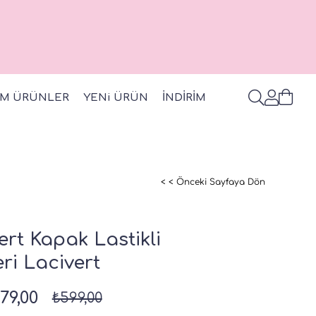
M ÜRÜNLER
YENi ÜRÜN
İNDİRİM
< < Önceki Sayfaya Dön
ert Kapak Lastikli
ri Lacivert
79,00
₺599,00