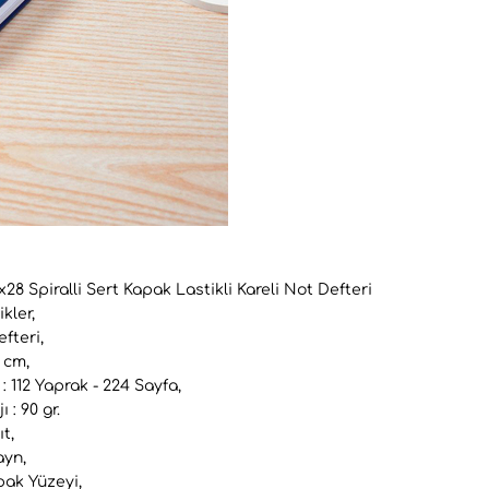
28 Spiralli Sert Kapak Lastikli Kareli Not Defteri
kler,
fteri,
 cm,
: 112 Yaprak - 224 Sayfa,
 : 90 gr.
t,
ayn,
pak Yüzeyi,