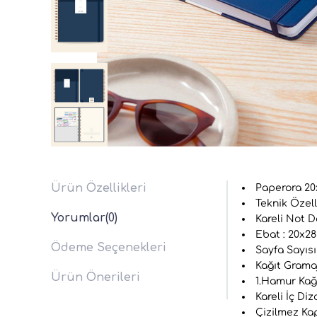
Ürün Özellikleri
Paperora 20x
Teknik Özelli
Yorumlar
(0)
Kareli Not De
Ebat : 20x28
Ödeme Seçenekleri
Sayfa Sayısı 
Kağıt Gramajı
Ürün Önerileri
1.Hamur Kağı
Kareli İç Diz
Çizilmez Ka