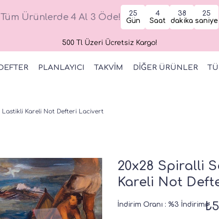
25
4
38
24
Tüm Ürünlerde 4 Al 3 Öde!
Gün
Saat
dakika
saniye
500 Tl Üzeri Ücretsiz Kargo!
DEFTER
PLANLAYICI
TAKVİM
DİĞER ÜRÜNLER
TÜ
 Lastikli Kareli Not Defteri Lacivert
20x28 Spiralli S
Kareli Not Defte
₺5
İndirim Oranı
:
%
3
İndirim