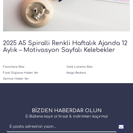
2025 A5 Spiralli Renkli Haftalık Ajanda 12
Aylık – Motivasyon Sayfalı Kelebekler
Favorilere Ekle
İstek Listeme Ekle
Fiyat Düşünce Haber Ver
Kargo Bedava
Gelince Haber Ver
BİZDEN HABERDAR OLUN
E-Bültene kayıt ol fırsat & indirimleri kaçırma!